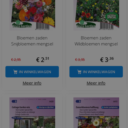
Bloemen zaden
Bloemen zaden
Snijbloemen mengsel
Wildbloemen mengsel
€
2
,
51
€
3
,
36
€
2
,
95
€
3
,
95
IN WINKELWAGEN
IN WINKELWAGEN
Meer info
Meer info