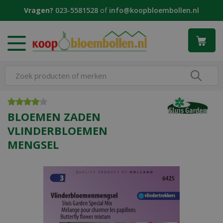
G
Vragen?
023-5581528
of
info@koopbloembollen.nl
a
n
a
a
r
c
o
n
t
e
BLOEMEN ZADEN
n
VLINDERBLOEMEN
t
MENGSEL