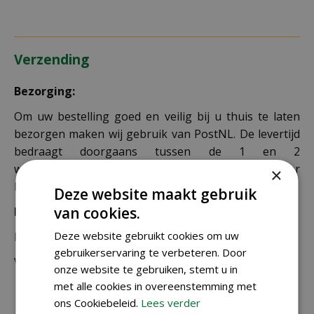
Verzending
Bezorging:
Om uw bestelling goed en veilig bij u thuis te laten
bezorgen maken wij gebruik van PostNL. De levertijd
bedraagt doorgaans tussen de 1 en 2
werkdagen. Deze bezorgtijd geldt zowel voor
×
Nederland als België.
Deze website maakt gebruik
van cookies.
Bezorgkosten Nederland:
Deze website gebruikt cookies om uw
Bestellingen van € 49,95 of meer verzenden wij gratis.
gebruikerservaring te verbeteren. Door
Voor een bestelling onder € 49,95 zijn er 2 tarieven:
onze website te gebruiken, stemt u in
met alle cookies in overeenstemming met
€ 4,99 voor bestellingen onder € 49,95 van
ons Cookiebeleid.
Lees verder
alleen kleine zakjes / doosjes zaden die via