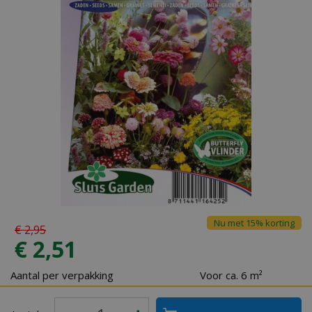
Nu met 15% korting
€
2
,
95
€
2
,
51
Aantal per verpakking
Voor ca. 6 m²