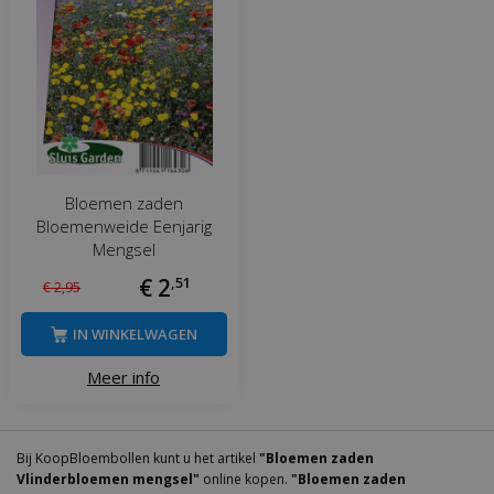
Bloemen zaden
Bloemenweide Eenjarig
Mengsel
€
2
,
51
€
2
,
95
IN WINKELWAGEN
Meer info
Bij KoopBloembollen kunt u het artikel
"Bloemen zaden
Vlinderbloemen mengsel"
online kopen.
"Bloemen zaden