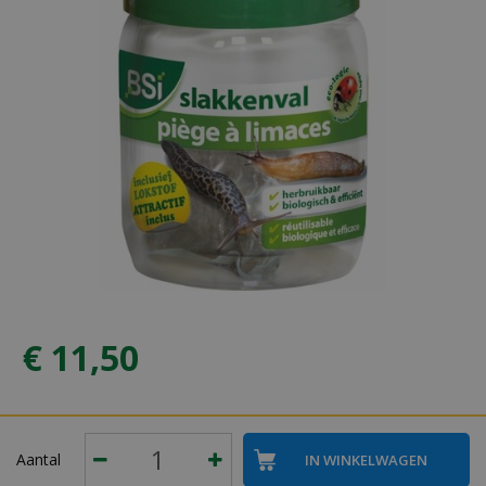
€
11
,
50
Aantal