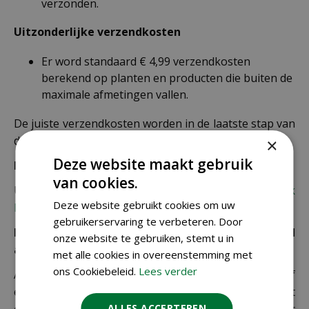
verzonden.
Uitzonderlijke verzendkosten
Er word standaard € 4,99 verzendkosten
berekend op planten en producten die buiten de
maximale afmetingen vallen.
De juiste verzendkosten worden in de laatste stap van
de winkelwagen berekend.
×
Deze website maakt gebruik
Bezorgkosten overige landen:
van cookies.
Uiteraard verzenden wij ook buiten Nederland,
bekijk
Deze website gebruikt cookies om uw
hier de verzendkosten.
gebruikerservaring te verbeteren. Door
Let op: extra kosten bij niet ophalen of verkeerd
onze website te gebruiken, stemt u in
adres
met alle cookies in overeenstemming met
ons Cookiebeleid.
Lees verder
Als je je pakket niet ophaalt bij een PostNL-punt of
een verkeerd afleveradres invult, zijn wij genoodzaakt
ALLES ACCEPTEREN