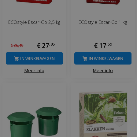
ECOstyle Escar-Go 2,5 kg
ECOstyle Escar-Go 1 kg
€
27
,
95
€
17
,
59
€
36
,
49
IN WINKELWAGEN
IN WINKELWAGEN
Meer info
Meer info