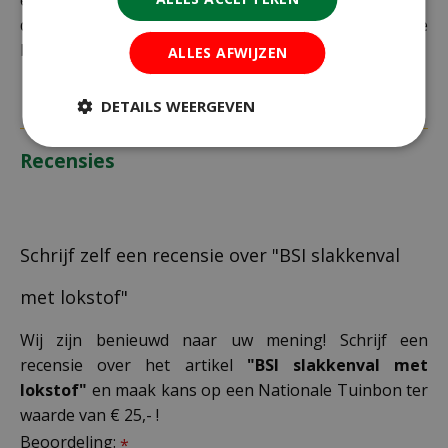
extra kosten in rekening te brengen. Controleer
daarom altijd goed je adresgegevens voordat je je
bestelling plaatst.
ALLES AFWIJZEN
DETAILS WEERGEVEN
Recensies
Schrijf zelf een recensie over "BSI slakkenval
met lokstof"
Wij zijn benieuwd naar uw mening! Schrijf een
recensie over het artikel
"BSI slakkenval met
lokstof"
en maak kans op een Nationale Tuinbon ter
waarde van € 25,- !
Beoordeling:
*