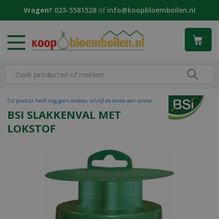
G
Vragen?
023-5581528
of
info@koopbloembollen.nl
a
n
a
a
r
c
o
n
t
Dit product heeft nog geen reviews, schrijf als eerste een review
e
BSI SLAKKENVAL MET
n
LOKSTOF
t