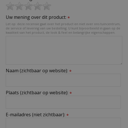
Uw mening over dit product:
*
Let op: deze recensie gaat over het product en niet over ons tuincentrum,
de service of levering van uw bestelling. U kunt bijvoorbeeld in gaan op de
kwaliteit van het product, de look & feel en belangrijke eigenschappen.
Naam (zichtbaar op website):
*
Plaats (zichtbaar op website):
*
E-mailadres (niet zichtbaar):
*