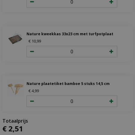
Nature kweekkas 33x23 cm met turfpotplaat
€
10
,
99
Nature plaatetiket bamboe 5 stuks 14,5 cm
€
4
,
99
€
2
,
51