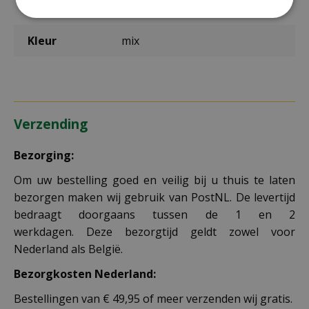
Inhoud
0,6 gram
Kleur
mix
Verzending
Bezorging:
Om uw bestelling goed en veilig bij u thuis te laten
bezorgen maken wij gebruik van PostNL. De levertijd
bedraagt doorgaans tussen de 1 en 2
werkdagen. Deze bezorgtijd geldt zowel voor
Nederland als België.
Bezorgkosten Nederland:
Bestellingen van € 49,95 of meer verzenden wij gratis.