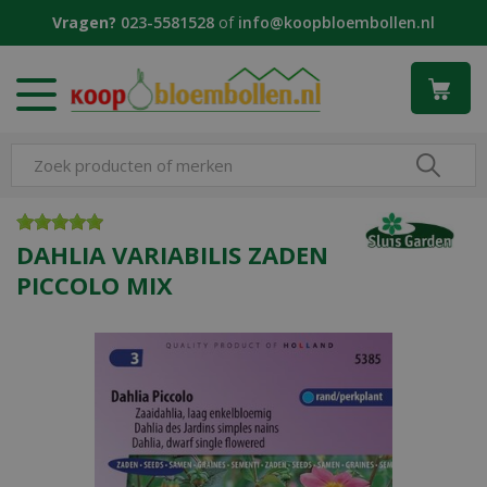
G
Vragen?
023-5581528
of
info@koopbloembollen.nl
a
n
a
a
r
c
o
n
t
e
DAHLIA VARIABILIS ZADEN
n
PICCOLO MIX
t