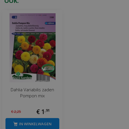
OOK.
Dahlia Variabilis zaden
Pompon mix
€
1
,
91
€
2
,
25
IN WINKELWAGEN