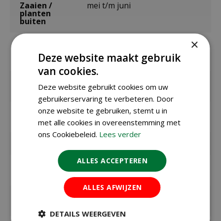
Zaaien /
mei t/m juni
planten
buiten
×
Zaaien /
april t/m mei
planten onder
Deze website maakt gebruik
glas / binnen
van cookies.
Bloeitijd /
juli t/m oktober
Deze website gebruikt cookies om uw
oogsttijd
gebruikerservaring te verbeteren. Door
onze website te gebruiken, stemt u in
Max. hoogte
35 cm
in cm
met alle cookies in overeenstemming met
ons Cookiebeleid.
Lees verder
Standplaats
halfschaduw
ALLES ACCEPTEREN
Zaaitemperat
ca. 20°C
uur
ALLES AFWIJZEN
Kiemduur in
ca. 15 dagen
dagen
DETAILS WEERGEVEN