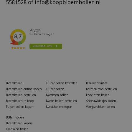
5581528
of
info@koopbloembollen.nl
Bloembollen
Tulpenbollen bestellen
Blauwe druifjes
Bloembollen online kopen
Tulpenbollen
Keizerskroon bestellen
Bloembollen bestellen
Narcissen bollen
Hyacinten bollen
Bloembollen te koop
Narcis bollen bestellen
Sneeuwklokjes kopen
Tulpenbollen kopen
Narcisbollen kopen
Voorjaarsbloembollen
Bollen kopen
Bloembollen kopen
Gladiolen bollen