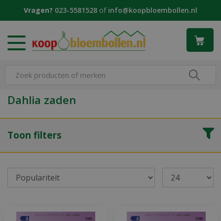
G
Vragen?
023-5581528
of
info@koopbloembollen.nl
a
n
a
a
r
c
o
n
Dahlia zaden
t
e
n
Toon filters
t