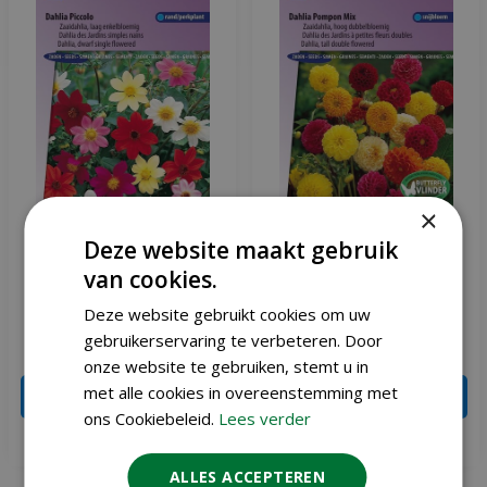
×
Deze website maakt gebruik
Dahlia Variabilis zaden
Dahlia Variabilis zaden
van cookies.
Piccolo mix
Pompon mix
Deze website gebruikt cookies om uw
gebruikerservaring te verbeteren. Door
€
2
,
51
€
1
,
91
€
2
,
95
€
2
,
25
onze website te gebruiken, stemt u in
met alle cookies in overeenstemming met
IN WINKELWAGEN
IN WINKELWAGEN
ons Cookiebeleid.
Lees verder
Meer info
Meer info
ALLES ACCEPTEREN