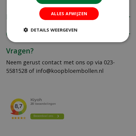
ALLES AFWIJZEN
Koopbloembollen.nl
DETAILS WEERGEVEN
Onze klantenservice
Vragen?
Neem gerust contact met ons op via
023-
5581528
of
info@koopbloembollen.nl