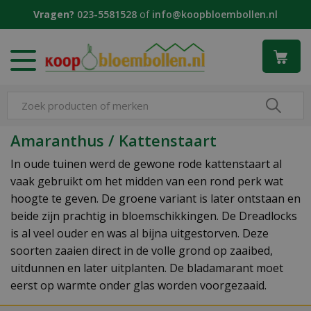
G
Vragen?
023-5581528
of
info@koopbloembollen.nl
a
n
a
a
r
c
o
n
Amaranthus / Kattenstaart
t
e
In oude tuinen werd de gewone rode kattenstaart al
n
vaak gebruikt om het midden van een rond perk wat
t
hoogte te geven. De groene variant is later ontstaan en
beide zijn prachtig in bloemschikkingen. De Dreadlocks
is al veel ouder en was al bijna uitgestorven. Deze
soorten zaaien direct in de volle grond op zaaibed,
uitdunnen en later uitplanten. De bladamarant moet
eerst op warmte onder glas worden voorgezaaid.