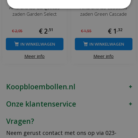
Amaranthus Gangeticus
Amaranthus Caudatus
zaden Garden Select
zaden Green Cascade
€
2
,
51
€
1
,
32
€
2
,
95
€
1
,
55
IN WINKELWAGEN
IN WINKELWAGEN
Meer info
Meer info
Koopbloembollen.nl
Onze klantenservice
Vragen?
Neem gerust contact met ons op via
023-