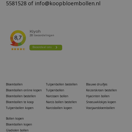
5581528
of
info@koopbloembollen.nl
Bloembollen
Tulpenbollen bestellen
Blauwe druifjes
Bloembollen online kopen
Tulpenbollen
Keizerskroon bestellen
Bloembollen bestellen
Narcissen bollen
Hyacinten bollen
Bloembollen te koop
Narcis bollen bestellen
Sneeuwklokjes kopen
Tulpenbollen kopen
Narcisbollen kopen
Voorjaarsbloembollen
Bollen kopen
Bloembollen kopen
Gladiolen bollen