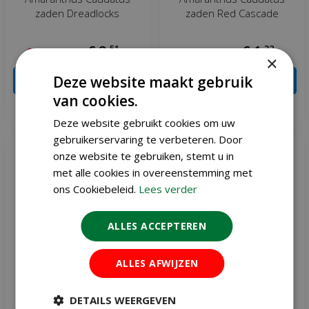
zaden Dreadlocks
zaden Red Cascade
€
2
,
51
€
1
,
32
€
2
,
95
€
1
,
55
×
Deze website maakt gebruik
IN WINKELWAGEN
IN WINKELWAGEN
van cookies.
Meer info
Meer info
Deze website gebruikt cookies om uw
gebruikerservaring te verbeteren. Door
onze website te gebruiken, stemt u in
met alle cookies in overeenstemming met
ons Cookiebeleid.
Lees verder
ALLES ACCEPTEREN
ALLES AFWIJZEN
DETAILS WEERGEVEN