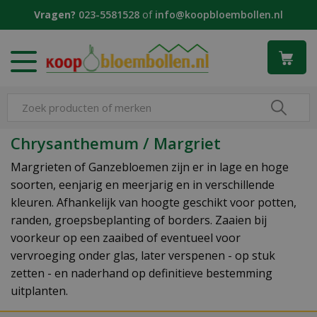
G
Vragen?
023-5581528
of
info@koopbloembollen.nl
a
n
a
a
r
c
o
n
Chrysanthemum / Margriet
t
e
Margrieten of Ganzebloemen zijn er in lage en hoge
n
soorten, eenjarig en meerjarig en in verschillende
t
kleuren. Afhankelijk van hoogte geschikt voor potten,
randen, groepsbeplanting of borders. Zaaien bij
voorkeur op een zaaibed of eventueel voor
vervroeging onder glas, later verspenen - op stuk
zetten - en naderhand op definitieve bestemming
uitplanten.