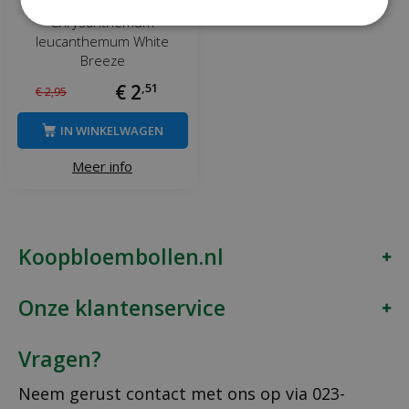
Chrysanthemum
leucanthemum White
Breeze
€
2
,
51
€
2
,
95
IN WINKELWAGEN
Meer info
Koopbloembollen.nl
Onze klantenservice
Vragen?
Neem gerust contact met ons op via
023-