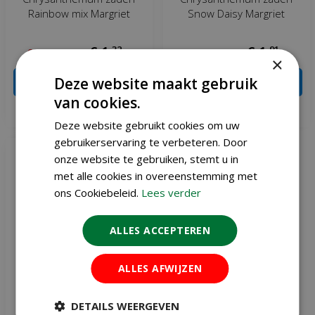
Rainbow mix Margriet
Snow Daisy Margriet
€
1
,
32
€
1
,
91
€
1
,
55
€
2
,
25
×
Deze website maakt gebruik
IN WINKELWAGEN
IN WINKELWAGEN
van cookies.
Meer info
Meer info
Deze website gebruikt cookies om uw
gebruikerservaring te verbeteren. Door
onze website te gebruiken, stemt u in
met alle cookies in overeenstemming met
ons Cookiebeleid.
Lees verder
ALLES ACCEPTEREN
ALLES AFWIJZEN
DETAILS WEERGEVEN