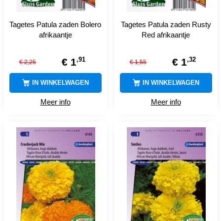
Tagetes Patula zaden Bolero
Tagetes Patula zaden Rusty
afrikaantje
Red afrikaantje
,
91
,
32
€
1
€
1
€
2
,
25
€
1
,
55
IN WINKELWAGEN
IN WINKELWAGEN
Meer info
Meer info