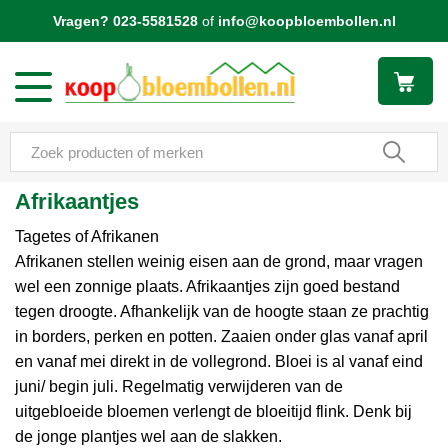
G
Vragen?
023-5581528
of
info@koopbloembollen.nl
a
n
a
a
r
c
o
n
Afrikaantjes
t
e
Tagetes of Afrikanen
n
Afrikanen stellen weinig eisen aan de grond, maar vragen
t
wel een zonnige plaats. Afrikaantjes zijn goed bestand
tegen droogte. Afhankelijk van de hoogte staan ze prachtig
in borders, perken en potten. Zaaien onder glas vanaf april
en vanaf mei direkt in de vollegrond. Bloei is al vanaf eind
juni/ begin juli. Regelmatig verwijderen van de
uitgebloeide bloemen verlengt de bloeitijd flink. Denk bij
de jonge plantjes wel aan de slakken.