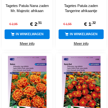
Tagetes Patula Nana zaden
Tagetes Patula zaden
Mr. Majestic afrikaan
Tangerine afrikaantje
,
51
,
32
€
2
€
1
€
2
,
95
€
1
,
55
IN WINKELWAGEN
IN WINKELWAGEN
Meer info
Meer info