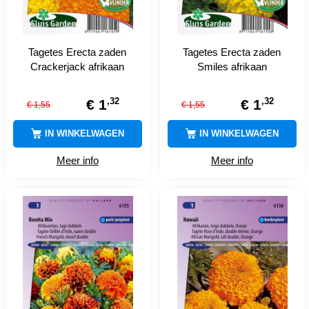
Tagetes Erecta zaden
Tagetes Erecta zaden
Crackerjack afrikaan
Smiles afrikaan
,
32
,
32
€
1
€
1
€
1
,
55
€
1
,
55
IN WINKELWAGEN
IN WINKELWAGEN
Meer info
Meer info