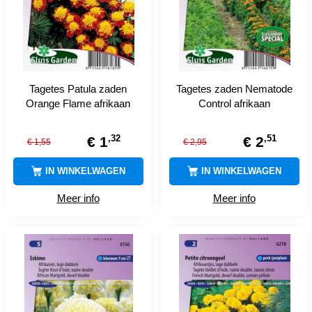
Tagetes Patula zaden
Tagetes zaden Nematode
Orange Flame afrikaan
Control afrikaan
,
32
,
51
€
1
€
2
€
1
,
55
€
2
,
95
IN WINKELWAGEN
IN WINKELWAGEN
Meer info
Meer info