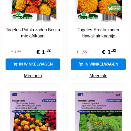
Tagetes Patula zaden Bonita
Tagetes Erecta zaden
mix afrikaan
Hawaii afrikaantje
,
32
,
32
€
1
€
1
€
1
,
55
€
1
,
55
IN WINKELWAGEN
IN WINKELWAGEN
Meer info
Meer info