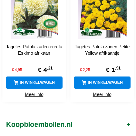
Tagetes Patula zaden erecta
Tagetes Patula zaden Petite
Eskimo afrikaan
Yellow afrikaantje
,
21
,
91
€
4
€
1
€
4
,
95
€
2
,
25
IN WINKELWAGEN
IN WINKELWAGEN
Meer info
Meer info
Koopbloembollen.nl