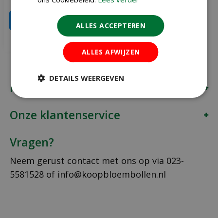
IN WINKELWAGEN
ALLES ACCEPTEREN
Meer info
ALLES AFWIJZEN
DETAILS WEERGEVEN
Koopbloembollen.nl
Onze klantenservice
Vragen?
Neem gerust contact met ons op via
023-
5581528
of
info@koopbloembollen.nl