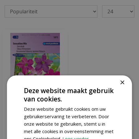
×
Deze website maakt gebruik
van cookies.
Deze website gebruikt cookies om uw
Nicotiana Alata zaden
gebruikerservaring te verbeteren. Door
Sensation Mix siertabak
onze website te gebruiken, stemt u in
met alle cookies in overeenstemming met
€
1
,
32
ons Cookiebeleid.
Lees verder
€
1
,
55