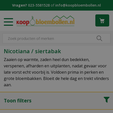
G
Vragen?
023-5581528
of
info@koopbloembollen.nl
a
n
a
a
r
c
o
n
Nicotiana / siertabak
t
e
Zaaien op warmte, zaden heel dun bedekken,
n
verspenen, afharden en uitplanten, nadat gevaar voor
t
late vorst echt voorbij is. Voldoen prima in perken en
grote bloembakken. Bloeit de hele dag en trekt vlinders
aan.
Toon filters