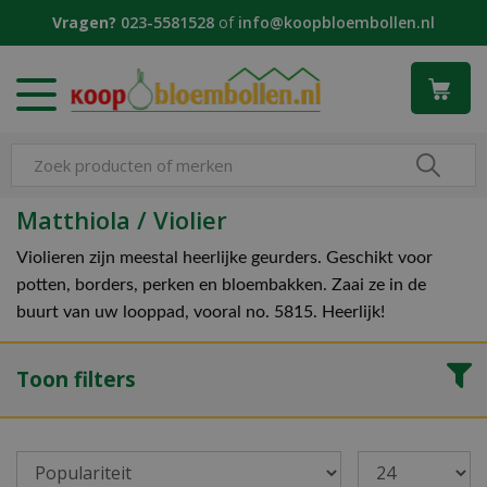
G
Vragen?
023-5581528
of
info@koopbloembollen.nl
a
n
a
a
r
c
o
n
Matthiola / Violier
t
e
Violieren zijn meestal heerlijke geurders. Geschikt voor
n
potten, borders, perken en bloembakken. Zaai ze in de
t
buurt van uw looppad, vooral no. 5815. Heerlijk!
Toon filters