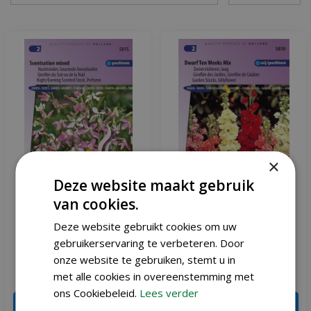
×
Deze website maakt gebruik
van cookies.
Matthiola Longipetala
Matthiola Incana zaden
Deze website gebruikt cookies om uw
zaden Scentsation Violier
Dwarf Ten Weeks Violier
gebruikerservaring te verbeteren. Door
zaden
onze website te gebruiken, stemt u in
€
1
,
91
€
1
,
91
met alle cookies in overeenstemming met
€
2
,
25
€
2
,
25
ons Cookiebeleid.
Lees verder
IN WINKELWAGEN
IN WINKELWAGEN