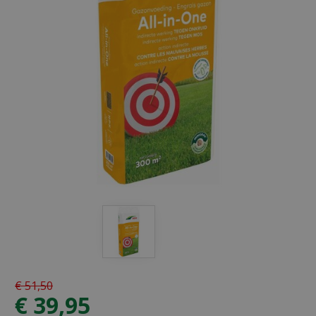
€
51
,
50
€
39
,
95