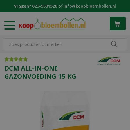
G
Vragen?
023-5581528
of
info@koopbloembollen.nl
a
n
a
a
r
c
o
n
t
e
DCM ALL-IN-ONE
n
GAZONVOEDING 15 KG
t