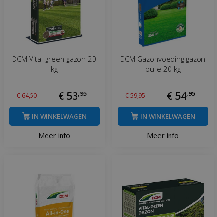
DCM Vital-green gazon 20
DCM Gazonvoeding gazon
kg
pure 20 kg
€
53
,
95
€
54
,
95
€
64
,
50
€
59
,
95
IN WINKELWAGEN
IN WINKELWAGEN
Meer info
Meer info