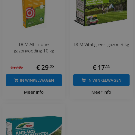
DCM All-in-one
DCM Vital-green gazon 3 kg
gazonvoeding 10 kg
€
29
,
95
€
17
,
95
€
37
,
95
IN WINKELWAGEN
IN WINKELWAGEN
Meer info
Meer info