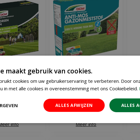
e maakt gebruik van cookies.
-green gazon 3 kg
DCM meststof gazon anti-mos
DCM
ruikt cookies om uw gebruikerservaring te verbeteren. Door on
3 kg
€
17
€
20
u in met alle cookies in overeenstemming met ons Cookiebeleid.
,
95
,
50
ERGEVEN
ALLES AFWIJZEN
ALLES 
 WINKELWAGEN
IN WINKELWAGEN
Meer info
Meer info