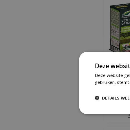
Deze websit
DCM Vital
Deze website geb
gebruiken, stemt 
DETAILS WE
IN