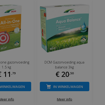
n-one gazonvoeding
DCM Gazonvoeding aqua
1.5 kg
balance 3kg
€
11
€
20
,
79
,
50
 WINKELWAGEN
IN WINKELWAGEN
Meer info
Meer info