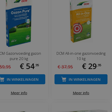
CM Gazonvoeding gazon
DCM All-in-one gazonvoeding
pure 20 kg
10 kg
€
54
€
29
,
95
,
95
59
,
95
€
37
,
95
IN WINKELWAGEN
IN WINKELWAGEN
Meer info
Meer info