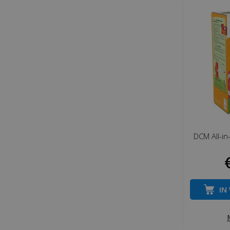
DCM All-i
IN