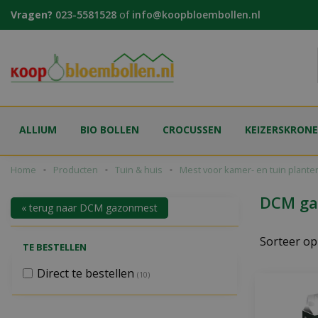
Ga
Vragen?
023-5581528
of
info@koopbloembollen.nl
naar
content
ALLIUM
BIO BOLLEN
CROCUSSEN
KEIZERSKRON
Home
Producten
Tuin & huis
Mest voor kamer- en tuin plante
DCM ga
« terug naar DCM gazonmest
Sorteer op
TE BESTELLEN
Direct te bestellen
(10)