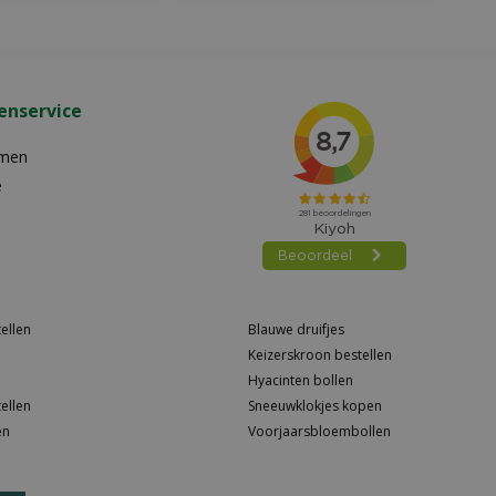
enservice
emen
e
ellen
Blauwe druifjes
Keizerskroon bestellen
Hyacinten bollen
ellen
Sneeuwklokjes kopen
en
Voorjaarsbloembollen