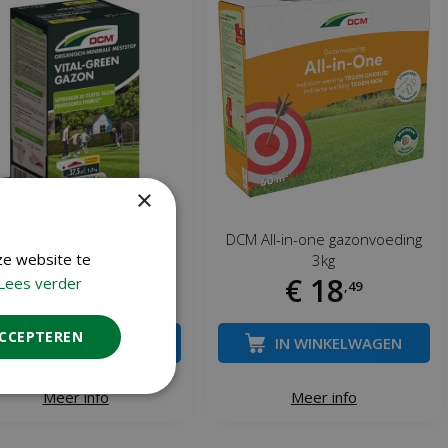
×
 vital-green gazon 1.5 kg
DCM All-in-one gazonvoeding
ze website te
3kg
€
12
€
18
Lees verder
,
29
,
49
ACCEPTEREN
IN WINKELWAGEN
IN WINKELWAGEN
Meer info
Meer info