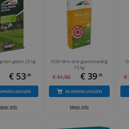
-green gazon 20 kg
DCM All-in-one gazonvoeding
D
15 kg
€
53
€
39
,
95
,
95
€
51
,
50
€
 WINKELWAGEN
IN WINKELWAGEN
Meer info
Meer info