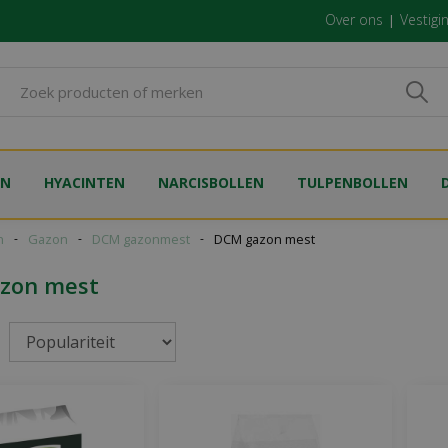
Over ons
Vestigi
EN
HYACINTEN
NARCISBOLLEN
TULPENBOLLEN
n
Gazon
DCM gazonmest
DCM gazon mest
zon mest