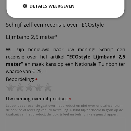
DETAILS WEERGEVEN
Schrijf zelf een recensie over "ECOstyle
Lijmband 2,5 meter"
Wij zijn benieuwd naar uw mening! Schrijf een
recensie over het artikel
"ECOstyle Lijmband 2,5
meter"
en maak kans op een Nationale Tuinbon ter
waarde van € 25,- !
Beoordeling:
*
Uw mening over dit product:
*
Let op: deze recensie gaat over het product en niet over ons tuincentrum,
de service of levering van uw bestelling. U kunt bijvoorbeeld in gaan op de
kwaliteit van het product, de look & feel en belangrijke eigenschappen.