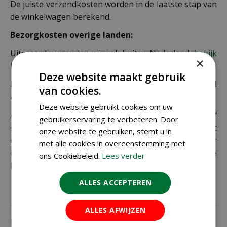
De juiste verzendkosten worden in de laatste stap van
de winkelwagen berekend.
Bezorgkosten overige landen:
Uiteraard verzenden wij ook buiten Nederland,
bekijk
×
hier de verzendkosten.
Deze website maakt gebruik
Let op: extra kosten bij niet ophalen of verkeerd
van cookies.
adres
Deze website gebruikt cookies om uw
Als je je pakket niet ophaalt bij een PostNL-punt of
gebruikerservaring te verbeteren. Door
een verkeerd afleveradres invult, zijn wij genoodzaakt
onze website te gebruiken, stemt u in
extra kosten in rekening te brengen. Controleer
met alle cookies in overeenstemming met
daarom altijd goed je adresgegevens voordat je je
ons Cookiebeleid.
Lees verder
bestelling plaatst.
ALLES ACCEPTEREN
ALLES AFWIJZEN
Recensies