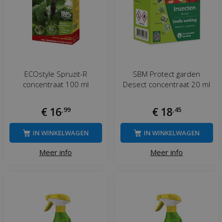
ECOstyle Spruzit-R
SBM Protect garden
concentraat 100 ml
Desect concentraat 20 ml
€
16
,
99
€
18
,
45
IN WINKELWAGEN
IN WINKELWAGEN
Meer info
Meer info