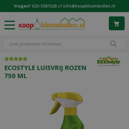
G
Vragen?
023-5581528
of
info@koopbloembollen.nl
a
n
a
a
r
c
o
n
t
e
ECOSTYLE LUISVRIJ ROZEN
n
750 ML
t