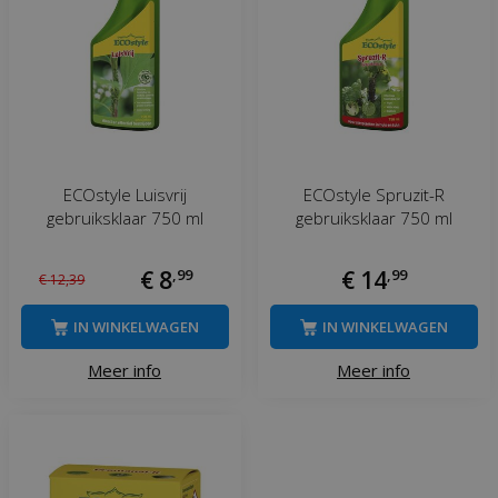
ECOstyle Luisvrij
ECOstyle Spruzit-R
gebruiksklaar 750 ml
gebruiksklaar 750 ml
€
8
,
99
€
14
,
99
€
12
,
39
IN WINKELWAGEN
IN WINKELWAGEN
Meer info
Meer info