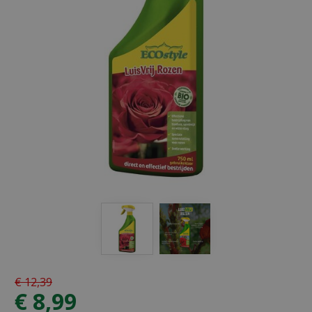
€
12
,
39
€
8
,
99