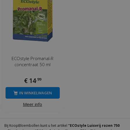
ECOstyle Promanal-R
concentraat 50 ml
€
14
,
99
IN WINKELWAGEN
Meer info
Bij KoopBloembollen kunt u het artikel
"ECOstyle Luisvrij rozen 750