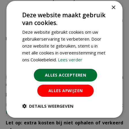
brievenbuspost worden verzonden.
×
€ 6,99 voor bestellingen onder € 49,95 voor de
Deze website maakt gebruik
rest van de producten die via pakketpost worden
van cookies.
verzonden.
Deze website gebruikt cookies om uw
Uitzonderlijke verzendkosten
gebruikerservaring te verbeteren. Door
onze website te gebruiken, stemt u in
Er word standaard € 4,99 verzendkosten
met alle cookies in overeenstemming met
berekend op planten en producten die buiten de
ons Cookiebeleid.
Lees verder
maximale afmetingen vallen.
ALLES ACCEPTEREN
De juiste verzendkosten worden in de laatste stap van
de winkelwagen berekend.
ALLES AFWIJZEN
Bezorgkosten overige landen:
Uiteraard verzenden wij ook buiten Nederland,
bekijk
DETAILS WEERGEVEN
hier de verzendkosten.
Let op: extra kosten bij niet ophalen of verkeerd