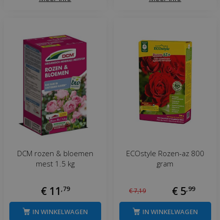
DCM rozen & bloemen
ECOstyle Rozen-az 800
mest 1.5 kg
gram
€
11
,
79
€
5
,
99
€
7
,
19
IN WINKELWAGEN
IN WINKELWAGEN