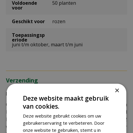
Voldoende
50 planten
voor
Geschikt voor
rozen
Toepassingsp
eriode
juni t/m oktober, maart t/m juni
Verzending
×
Bezorging:
Deze website maakt gebruik
Om uw bestelling goed en veilig bij u thuis te laten
van cookies.
bezorgen maken wij gebruik van PostNL. De levertijd
Deze website gebruikt cookies om uw
bedraagt doorgaans tussen de 1 en 2
gebruikerservaring te verbeteren. Door
werkdagen. Deze bezorgtijd geldt zowel voor
onze website te gebruiken, stemt u in