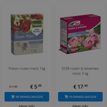
Pokon rozen mest 1kg
DCM rozen & bloemen
mest 3 kg
€
5
,
99
€
17
,
49
€
7
,
49
IN WINKELWAGEN
IN WINKELWAGEN
Meer info
Meer info