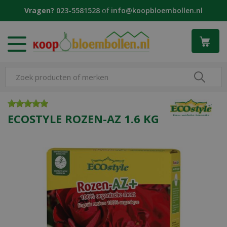
G
Vragen?
023-5581528
of
info@koopbloembollen.nl
a
n
a
a
r
c
o
n
t
e
ECOSTYLE ROZEN-AZ 1.6 KG
n
t