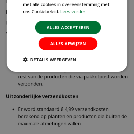
Nederland als België.
met alle cookies in overeenstemming met
ons Cookiebeleid.
Lees verder
Bezorgkosten Nederland:
Bestellingen van € 49,95 of meer verzenden wij gratis.
ALLES ACCEPTEREN
Voor een bestelling onder € 49,95 zijn er 2 tarieven:
ALLES AFWIJZEN
€ 4,99 voor bestellingen onder € 49,95 van
alleen kleine zakjes / doosjes zaden die via
DETAILS WEERGEVEN
brievenbuspost worden verzonden.
€ 6,99 voor bestellingen onder € 49,95 voor de
rest van de producten die via pakketpost worden
verzonden.
Uitzonderlijke verzendkosten
Er word standaard € 4,99 verzendkosten
berekend op planten en producten die buiten de
maximale afmetingen vallen.