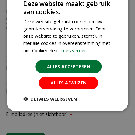
Deze website maakt gebruik
van cookies.
Uw mening over dit product:
*
Let op: deze recensie gaat over het product en niet over ons tuincentrum,
Deze website gebruikt cookies om uw
de service of levering van uw bestelling. U kunt bijvoorbeeld in gaan op de
kwaliteit van het product, de look & feel en belangrijke eigenschappen.
gebruikerservaring te verbeteren. Door
onze website te gebruiken, stemt u in
met alle cookies in overeenstemming met
ons Cookiebeleid.
Lees verder
ALLES ACCEPTEREN
Naam (zichtbaar op website):
*
ALLES AFWIJZEN
Plaats (zichtbaar op website):
*
DETAILS WEERGEVEN
E-mailadres (niet zichtbaar):
*