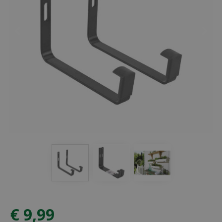
€
9
,
99