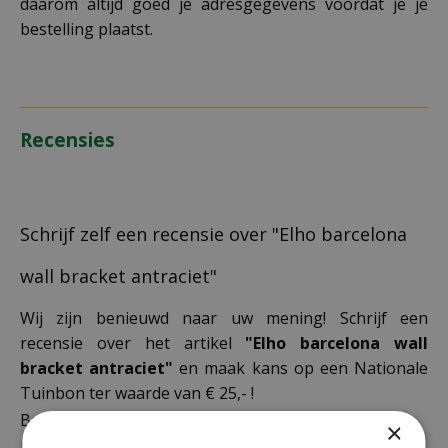
daarom altijd goed je adresgegevens voordat je je
bestelling plaatst.
Recensies
Schrijf zelf een recensie over "Elho barcelona
wall bracket antraciet"
Wij zijn benieuwd naar uw mening! Schrijf een
recensie over het artikel
"Elho barcelona wall
bracket antraciet"
en maak kans op een Nationale
Tuinbon ter waarde van € 25,- !
Beoordeling:
*
×