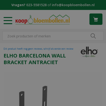
G
Vragen?
023-5581528
of
info@koopbloembollen.nl
a
n
a
a
r
c
o
n
t
Dit product heeft nog geen reviews, schrijf als eerste een review
e
ELHO BARCELONA WALL
n
BRACKET ANTRACIET
t