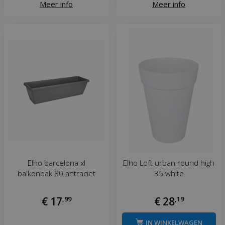
Meer info
Meer info
Elho barcelona xl
Elho Loft urban round high
balkonbak 80 antraciet
35 white
€
17
,
99
€
28
,
19
IN WINKELWAGEN