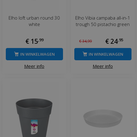
Elho loft urban round 30
Elho Vibia campaba all-in-1
white
trough 50 pistachio green
€
15
,
99
€
24
,
95
€
34
,
99
IN WINKELWAGEN
IN WINKELWAGEN
Meer info
Meer info