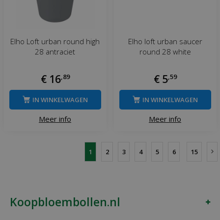
Elho Loft urban round high
Elho loft urban saucer
28 antraciet
round 28 white
€
16
,
89
€
5
,
59
IN WINKELWAGEN
IN WINKELWAGEN
Meer info
Meer info
1
2
3
4
5
6
15
Koopbloembollen.nl