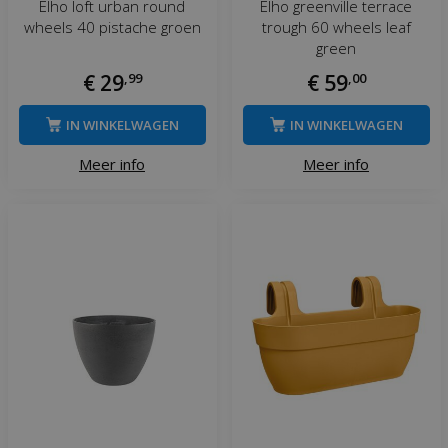
Elho loft urban round
Elho greenville terrace
wheels 40 pistache groen
trough 60 wheels leaf
green
€
29
,
99
€
59
,
00
IN WINKELWAGEN
IN WINKELWAGEN
Meer info
Meer info