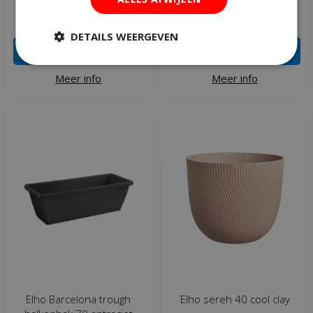
€
9
,
99
€
14
,
99
DETAILS WEERGEVEN
IN WINKELWAGEN
IN WINKELWAGEN
Meer info
Meer info
Elho Barcelona trough
Elho sereh 40 cool clay