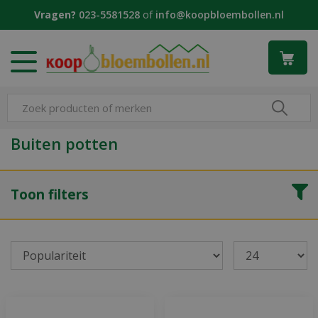
G
Vragen?
023-5581528
of
info@koopbloembollen.nl
a
n
a
a
r
c
o
n
Buiten potten
t
e
n
Toon filters
t