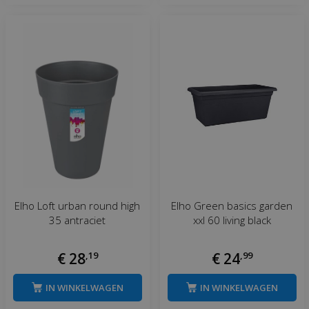
Elho Loft urban round high
Elho Green basics garden
35 antraciet
xxl 60 living black
€
28
,
19
€
24
,
99
IN WINKELWAGEN
IN WINKELWAGEN