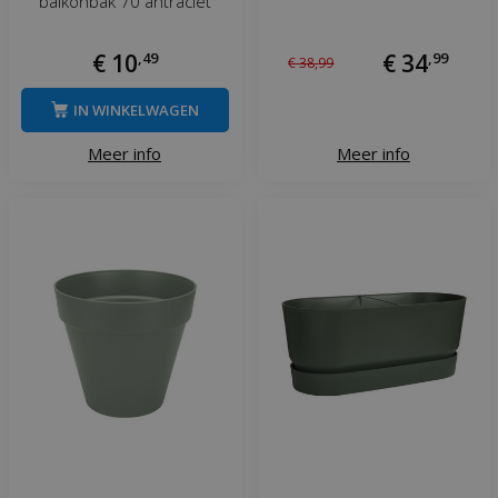
balkonbak 70 antraciet
€
10
,
49
€
34
,
99
€
38
,
99
IN WINKELWAGEN
Meer info
Meer info