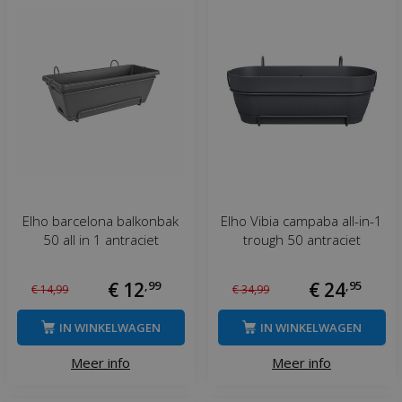
Elho barcelona balkonbak
Elho Vibia campaba all-in-1
50 all in 1 antraciet
trough 50 antraciet
€
12
,
99
€
24
,
95
€
14
,
99
€
34
,
99
IN WINKELWAGEN
IN WINKELWAGEN
Meer info
Meer info