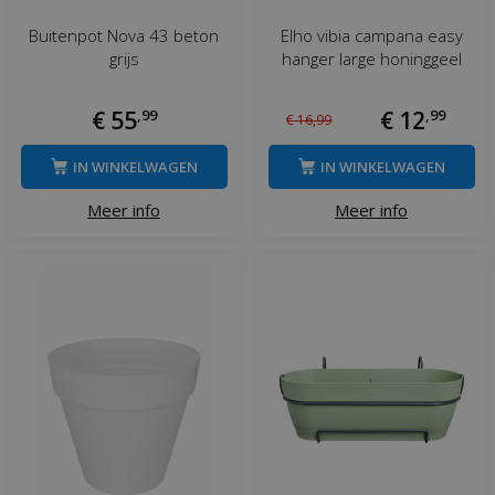
Buitenpot Nova 43 beton
Elho vibia campana easy
grijs
hanger large honinggeel
€
55
,
99
€
12
,
99
€
16
,
99
IN WINKELWAGEN
IN WINKELWAGEN
Meer info
Meer info