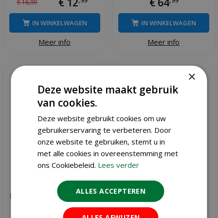
€
12
€
64
€
16
,
99
IN WINKELWAGEN
IN WINKELWAGEN
Meer info
Meer info
×
Deze website maakt gebruik
van cookies.
Deze website gebruikt cookies om uw
gebruikerservaring te verbeteren. Door
onze website te gebruiken, stemt u in
met alle cookies in overeenstemming met
ons Cookiebeleid.
Lees verder
ALLES ACCEPTEREN
Elho barcelona wall bracket
Elho green basics balcony
antraciet
rack 60 antraciet
ALLES AFWIJZEN