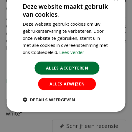
Let op: extra kosten bij niet ophalen of verkeerd
Deze website maakt gebruik
adres
van cookies.
Als je je pakket niet ophaalt bij een PostNL-punt of
Deze website gebruikt cookies om uw
een verkeerd afleveradres invult, zijn wij genoodzaakt
gebruikerservaring te verbeteren. Door
extra kosten in rekening te brengen. Controleer
onze website te gebruiken, stemt u in
daarom altijd goed je adresgegevens voordat je je
met alle cookies in overeenstemming met
bestelling plaatst.
ons Cookiebeleid.
Lees verder
ALLES ACCEPTEREN
Recensies
ALLES AFWIJZEN
DETAILS WEERGEVEN
Recensies over "Elho loft urban round 30
white"
Schrijf een recensie