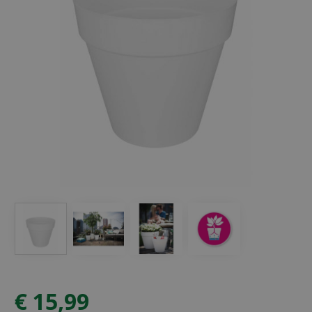
€
15
,
99