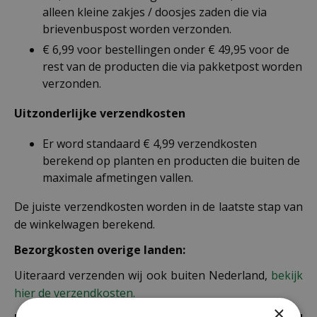
alleen kleine zakjes / doosjes zaden die via
brievenbuspost worden verzonden.
€ 6,99 voor bestellingen onder € 49,95 voor de
rest van de producten die via pakketpost worden
verzonden.
Uitzonderlijke verzendkosten
Er word standaard € 4,99 verzendkosten
berekend op planten en producten die buiten de
maximale afmetingen vallen.
De juiste verzendkosten worden in de laatste stap van
de winkelwagen berekend.
Bezorgkosten overige landen:
Uiteraard verzenden wij ook buiten Nederland,
bekijk
hier de verzendkosten.
×