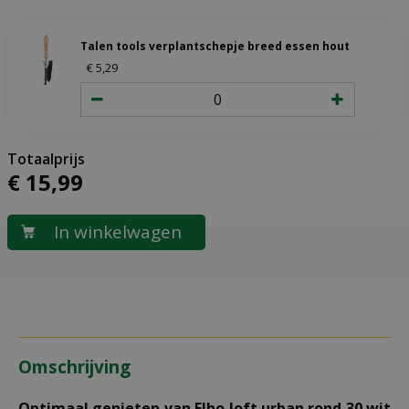
Talen tools verplantschepje breed essen hout
€
5
,
29
€
15
,
99
Omschrijving
Optimaal genieten van Elho loft urban rond 30 wit