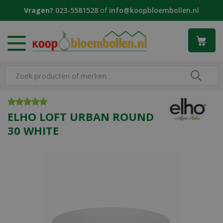
G
Vragen?
023-5581528
of
info@koopbloembollen.nl
a
n
a
a
r
c
o
n
t
e
ELHO LOFT URBAN ROUND
n
30 WHITE
t