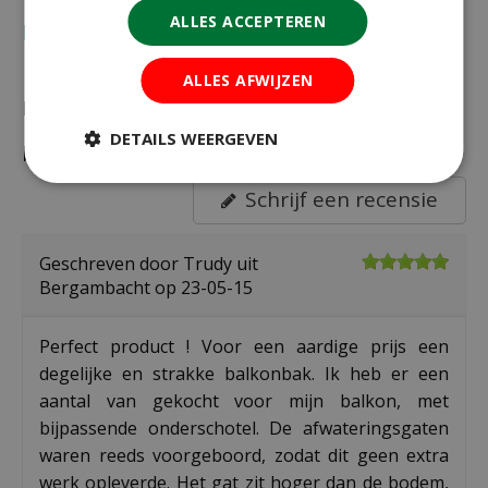
ALLES ACCEPTEREN
Recensies
ALLES AFWIJZEN
Recensies over "Elho Barcelona trough
DETAILS WEERGEVEN
balkonbak 70 antraciet"
Schrijf een recensie
Geschreven door
Trudy
uit
Bergambacht op
23-05-15
Perfect product ! Voor een aardige prijs een
degelijke en strakke balkonbak. Ik heb er een
aantal van gekocht voor mijn balkon, met
bijpassende onderschotel. De afwateringsgaten
waren reeds voorgeboord, zodat dit geen extra
werk opleverde. Het gat zit hoger dan de bodem,