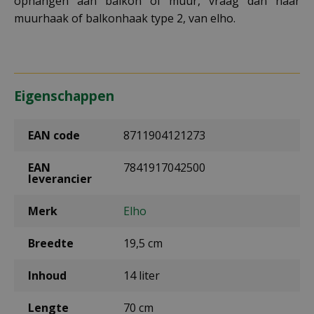
ophangen aan balkon of muur, vraag dan naar
muurhaak of balkonhaak type 2, van elho.
Eigenschappen
EAN code
8711904121273
EAN
7841917042500
leverancier
Merk
Elho
Breedte
19,5 cm
Inhoud
14 liter
Lengte
70 cm