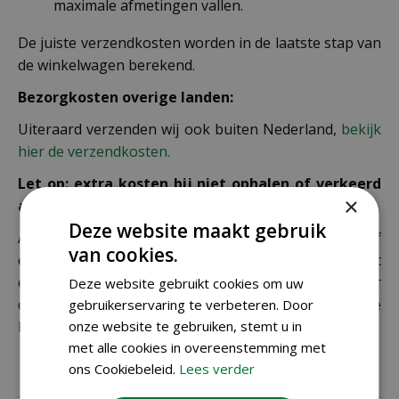
maximale afmetingen vallen.
De juiste verzendkosten worden in de laatste stap van
de winkelwagen berekend.
Bezorgkosten overige landen:
Uiteraard verzenden wij ook buiten Nederland,
bekijk
hier de verzendkosten.
Let op: extra kosten bij niet ophalen of verkeerd
×
adres
Deze website maakt gebruik
Als je je pakket niet ophaalt bij een PostNL-punt of
van cookies.
een verkeerd afleveradres invult, zijn wij genoodzaakt
extra kosten in rekening te brengen. Controleer
Deze website gebruikt cookies om uw
daarom altijd goed je adresgegevens voordat je je
gebruikerservaring te verbeteren. Door
onze website te gebruiken, stemt u in
bestelling plaatst.
met alle cookies in overeenstemming met
ons Cookiebeleid.
Lees verder