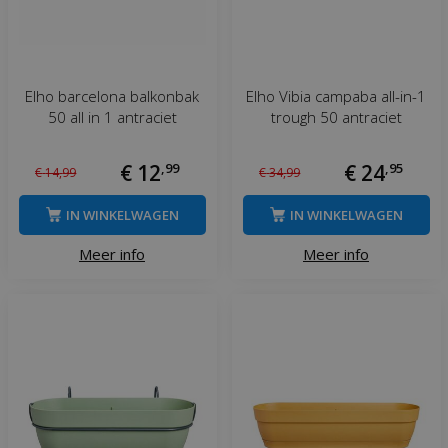
Elho barcelona balkonbak
Elho Vibia campaba all-in-1
50 all in 1 antraciet
trough 50 antraciet
€
12
,
99
€
24
,
95
€
14
,
99
€
34
,
99
IN WINKELWAGEN
IN WINKELWAGEN
Meer info
Meer info