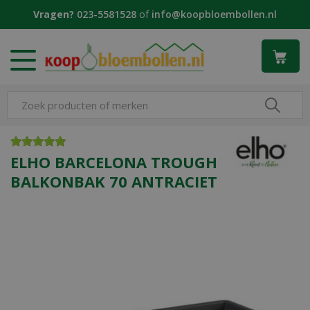
G
Vragen?
023-5581528
of
info@koopbloembollen.nl
a
n
a
a
r
c
o
n
t
e
ELHO BARCELONA TROUGH
n
BALKONBAK 70 ANTRACIET
t