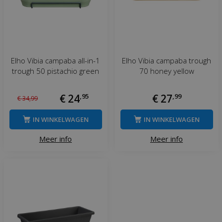
Elho Vibia campaba all-in-1
Elho Vibia campaba trough
trough 50 pistachio green
70 honey yellow
€
24
,
95
€
27
,
99
€
34
,
99
IN WINKELWAGEN
IN WINKELWAGEN
Meer info
Meer info