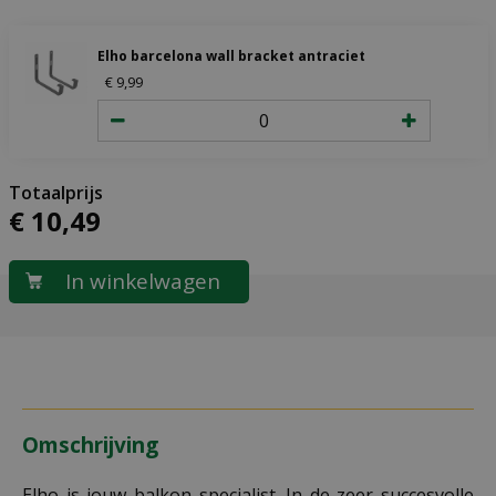
Elho barcelona wall bracket antraciet
€
9
,
99
€
10
,
49
Omschrijving
Elho is jouw balkon specialist. In de zeer succesvolle