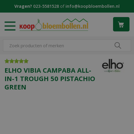
G
Vragen?
023-5581528
of
info@koopbloembollen.nl
a
n
a
a
r
c
o
n
t
e
ELHO VIBIA CAMPABA ALL-
n
IN-1 TROUGH 50 PISTACHIO
t
GREEN