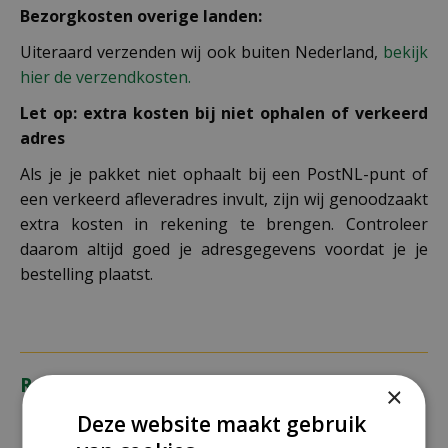
Bezorgkosten overige landen:
Uiteraard verzenden wij ook buiten Nederland,
bekijk
hier de verzendkosten.
Let op: extra kosten bij niet ophalen of verkeerd
adres
Als je je pakket niet ophaalt bij een PostNL-punt of
een verkeerd afleveradres invult, zijn wij genoodzaakt
extra kosten in rekening te brengen. Controleer
daarom altijd goed je adresgegevens voordat je je
bestelling plaatst.
Recensies
×
Deze website maakt gebruik