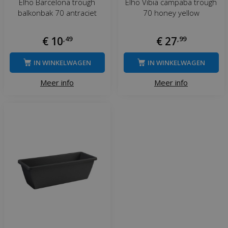
Elho Barcelona trough
Elho Vibia campaba trough
balkonbak 70 antraciet
70 honey yellow
€
10
,
49
€
27
,
99
IN WINKELWAGEN
IN WINKELWAGEN
Meer info
Meer info