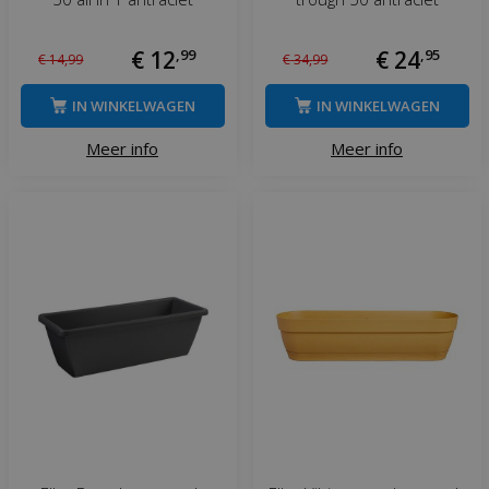
€
12
,
99
€
24
,
95
€
14
,
99
€
34
,
99
IN WINKELWAGEN
IN WINKELWAGEN
Meer info
Meer info