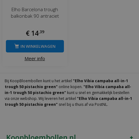
Elho Barcelona trough
balkonbak 90 antraciet
€
14
,
39
IN WINKELWAGEN
Meer info
Bij KoopBloembollen kunt u het artikel
"Elho Vibia campaba all-in-1
trough 50 pistachio green"
online kopen.
"Elho Vibia campaba all-
in-1 trough 50 pistachio green"
kunt u snel en gemakkelijk bestellen
via onze webshop. Wij leveren het artikel
"Elho Vibia campaba all-in-1
trough 50 pistachio green"
snel bij u thuis af via PostNL.
Koopbloembollen.nl