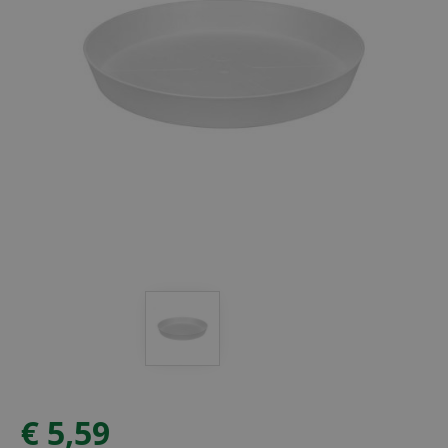
€
5
,
59