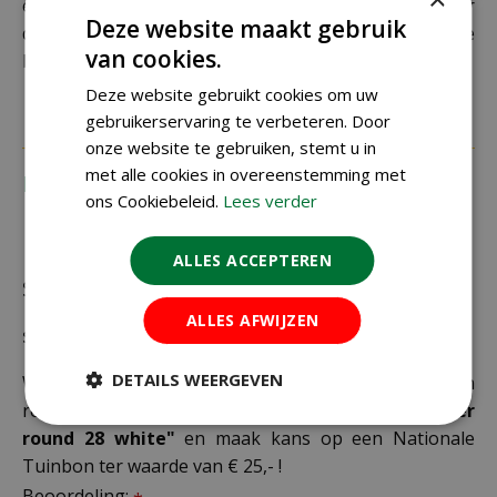
extra kosten in rekening te brengen. Controleer
Deze website maakt gebruik
daarom altijd goed je adresgegevens voordat je je
van cookies.
bestelling plaatst.
Deze website gebruikt cookies om uw
gebruikerservaring te verbeteren. Door
onze website te gebruiken, stemt u in
met alle cookies in overeenstemming met
Recensies
ons Cookiebeleid.
Lees verder
ALLES ACCEPTEREN
Schrijf zelf een recensie over "Elho loft urban
ALLES AFWIJZEN
saucer round 28 white"
DETAILS WEERGEVEN
Wij zijn benieuwd naar uw mening! Schrijf een
recensie over het artikel
"Elho loft urban saucer
round 28 white"
en maak kans op een Nationale
Tuinbon ter waarde van € 25,- !
Beoordeling: