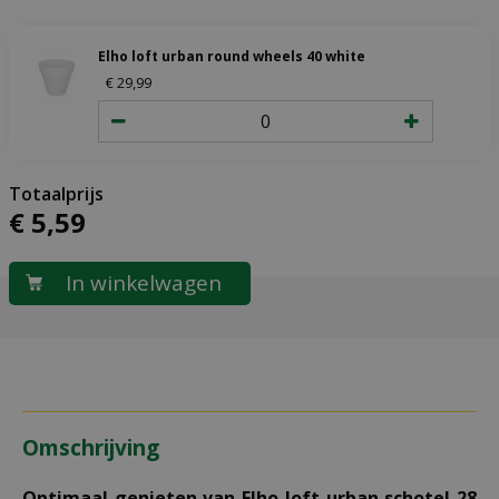
Elho loft urban round wheels 40 white
€
29
,
99
€
5
,
59
Omschrijving
Optimaal genieten van Elho loft urban schotel 28