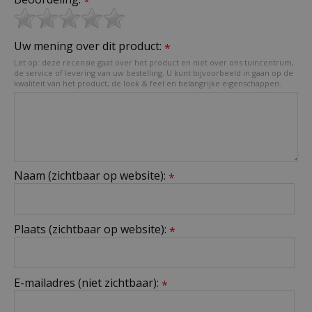
*
Uw mening over dit product:
*
Let op: deze recensie gaat over het product en niet over ons tuincentrum,
de service of levering van uw bestelling. U kunt bijvoorbeeld in gaan op de
kwaliteit van het product, de look & feel en belangrijke eigenschappen.
Naam (zichtbaar op website):
*
Plaats (zichtbaar op website):
*
E-mailadres (niet zichtbaar):
*