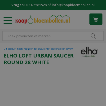
G
Vragen?
023-5581528
of
info@koopbloembollen.nl
a
n
a
a
r
c
o
n
t
Dit product heeft nog geen reviews, schrijf als eerste een review
e
ELHO LOFT URBAN SAUCER
n
ROUND 28 WHITE
t