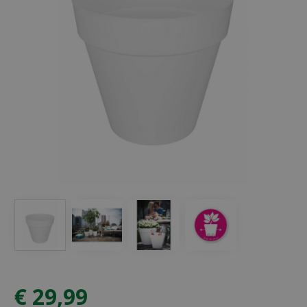
€
29
,
99