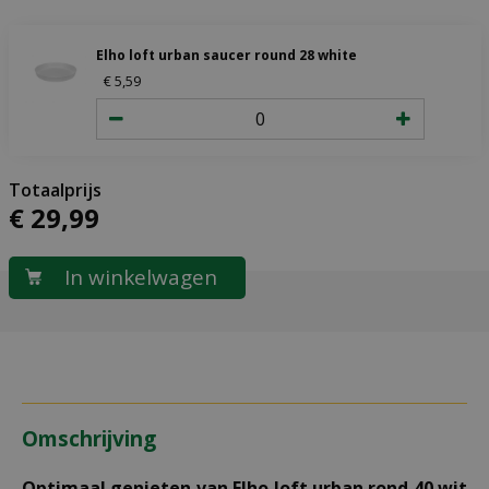
Elho loft urban saucer round 28 white
€
5
,
59
€
29
,
99
Omschrijving
Optimaal genieten van Elho loft urban rond 40 wit