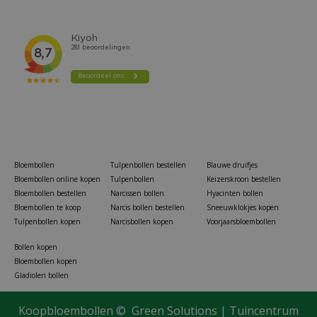
Bloembollen
Tulpenbollen bestellen
Blauwe druifjes
Bloembollen online kopen
Tulpenbollen
Keizerskroon bestellen
Bloembollen bestellen
Narcissen bollen
Hyacinten bollen
Bloembollen te koop
Narcis bollen bestellen
Sneeuwklokjes kopen
Tulpenbollen kopen
Narcisbollen kopen
Voorjaarsbloembollen
Bollen kopen
Bloembollen kopen
Gladiolen bollen
Koopbloembollen ©
Green Solutions
|
Tuincentrum