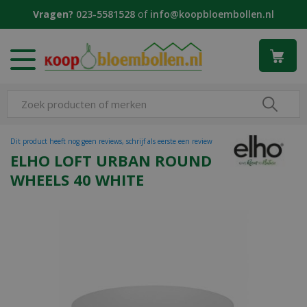
G
Vragen?
023-5581528
of
info@koopbloembollen.nl
a
n
a
a
r
c
o
n
t
Dit product heeft nog geen reviews, schrijf als eerste een review
e
ELHO LOFT URBAN ROUND
n
WHEELS 40 WHITE
t