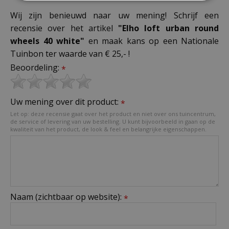
Wij zijn benieuwd naar uw mening! Schrijf een
recensie over het artikel
"Elho loft urban round
wheels 40 white"
en maak kans op een Nationale
Tuinbon ter waarde van € 25,- !
Beoordeling:
*
Uw mening over dit product:
*
Let op: deze recensie gaat over het product en niet over ons tuincentrum,
de service of levering van uw bestelling. U kunt bijvoorbeeld in gaan op de
kwaliteit van het product, de look & feel en belangrijke eigenschappen.
Naam (zichtbaar op website):
*