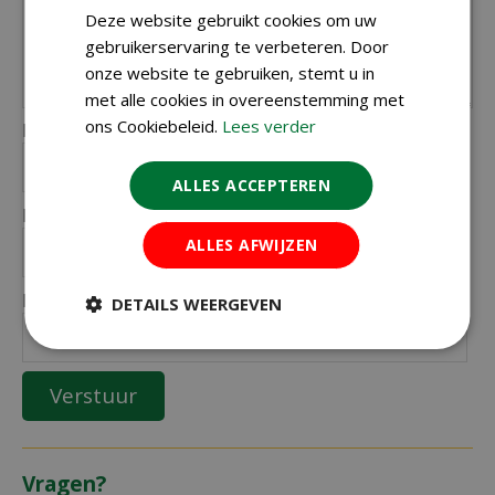
Deze website gebruikt cookies om uw
gebruikerservaring te verbeteren. Door
onze website te gebruiken, stemt u in
met alle cookies in overeenstemming met
ons Cookiebeleid.
Lees verder
Naam (zichtbaar op website):
*
ALLES ACCEPTEREN
Plaats (zichtbaar op website):
*
ALLES AFWIJZEN
E-mailadres (niet zichtbaar):
*
DETAILS WEERGEVEN
Vragen?