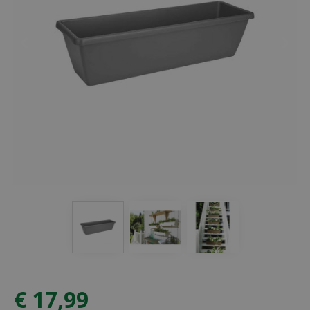
€
17
,
99