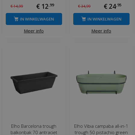
€
12
,
99
€
24
,
95
€
14
,
99
€
34
,
99
IN WINKELWAGEN
IN WINKELWAGEN
Meer info
Meer info
Elho Barcelona trough
Elho Vibia campaba all-in-1
balkonbak 70 antraciet
trough 50 pistachio green