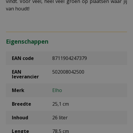
vindt. Voor veel, heel veel groen op plaatsen waar jij
van houdt!
Eigenschappen
EAN code
8711904247379
EAN
502008042500
leverancier
Merk
Elho
Breedte
25,1 cm
Inhoud
26 liter
Lengte
78,5 cm