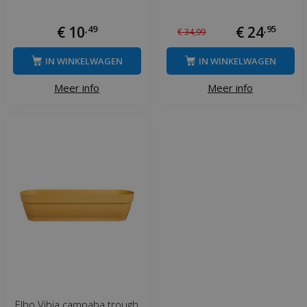
€
10
,
49
€
24
,
95
€
34
,
99
IN WINKELWAGEN
IN WINKELWAGEN
Meer info
Meer info
Elho Vibia campaba trough