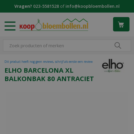
G
Vragen?
023-5581528
of
info@koopbloembollen.nl
a
n
a
a
r
c
o
n
t
Dit product heeft nog geen reviews, schrijf als eerste een review
e
ELHO BARCELONA XL
n
BALKONBAK 80 ANTRACIET
t