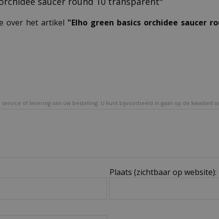
s orchidee saucer round 10 transparent"
e over het artikel
"Elho green basics orchidee saucer r
service of levering van uw bestelling. U kunt bijvoorbeeld in gaan op de kwaliteit 
Plaats (zichtbaar op website):