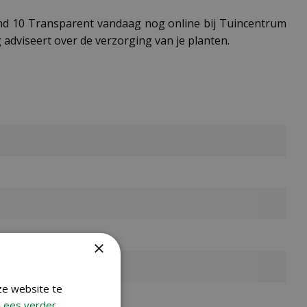
und 10 Transparent vandaag nog online bij Tuincentrum
adviseert over de verzorging van je planten.
×
ze website te
Lees verder