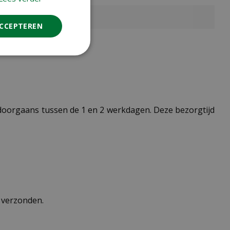
ACCEPTEREN
t doorgaans tussen de 1 en 2 werkdagen. Deze bezorgtijd
n verzonden.