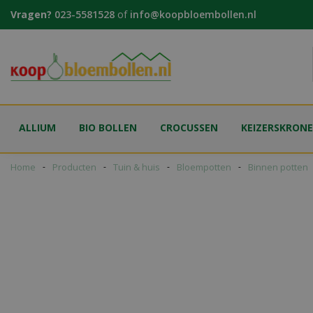
Ga
Vragen?
023-5581528
of
info@koopbloembollen.nl
naar
content
ALLIUM
BIO BOLLEN
CROCUSSEN
KEIZERSKRON
Home
Producten
Tuin & huis
Bloempotten
Binnen potten