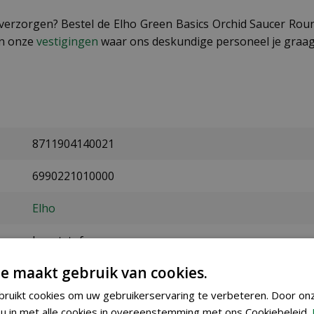
 verzorgen? Bestel de Elho Green Basics Orchid Saucer Ro
an onze
vestigingen
waar ons deskundige personeel je graag 
8711904140021
6990221010000
Elho
kunststof
e maakt gebruik van cookies.
2 cm
ruikt cookies om uw gebruikerservaring te verbeteren. Door on
10 cm
u in met alle cookies in overeenstemming met ons Cookiebeleid.