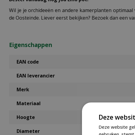
Wil je je orchideeën en andere kamerplanten optimaal
de Oosteinde. Liever eerst bekijken? Bezoek dan een v
Eigenschappen
EAN code
EAN leverancier
Merk
Materiaal
Deze websit
Hoogte
Deze website geb
Diameter
gebruiken, stemt 