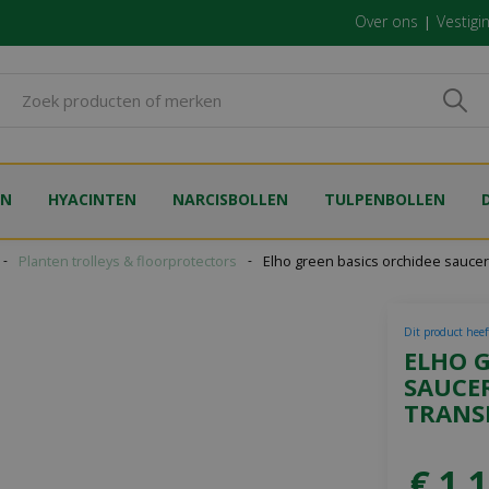
Over ons
Vestigi
EN
HYACINTEN
NARCISBOLLEN
TULPENBOLLEN
Planten trolleys & floorprotectors
Elho green basics orchidee saucer
Dit product heeft
ELHO G
SAUCE
TRANS
€
1
,
1