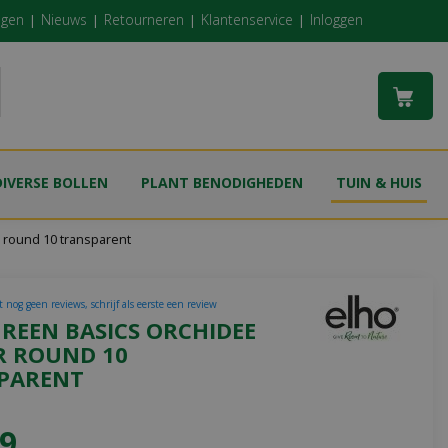
ngen
Nieuws
Retourneren
Klantenservice
Inloggen
DIVERSE BOLLEN
PLANT BENODIGHEDEN
TUIN & HUIS
 round 10 transparent
 nog geen reviews, schrijf als eerste een review
REEN BASICS ORCHIDEE
R ROUND 10
PARENT
9