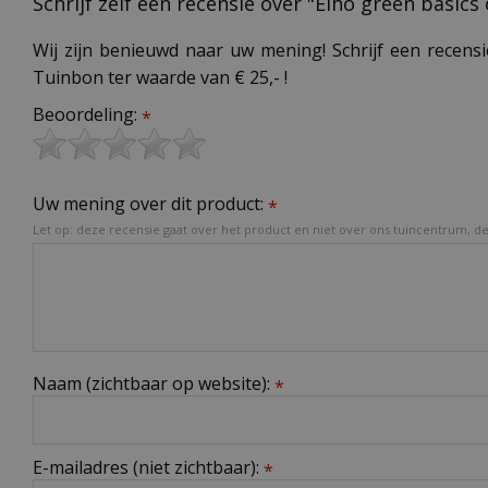
Schrijf zelf een recensie over "Elho green basic
Wij zijn benieuwd naar uw mening! Schrijf een recensi
Tuinbon ter waarde van € 25,- !
Beoordeling:
*
Uw mening over dit product:
*
Let op: deze recensie gaat over het product en niet over ons tuincentrum, de 
Naam (zichtbaar op website):
*
E-mailadres (niet zichtbaar):
*