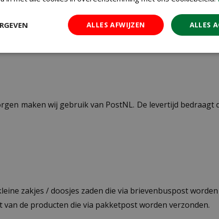
transparant
ERGEVEN
ALLES AFWIJZEN
ALLES 
ezorgen maken wij gebruik van PostNL. De levertijd bedraag
 kleine zakjes / doosjes zaden die via brievenbuspost worde
st van de producten die via pakketpost worden verzonden.