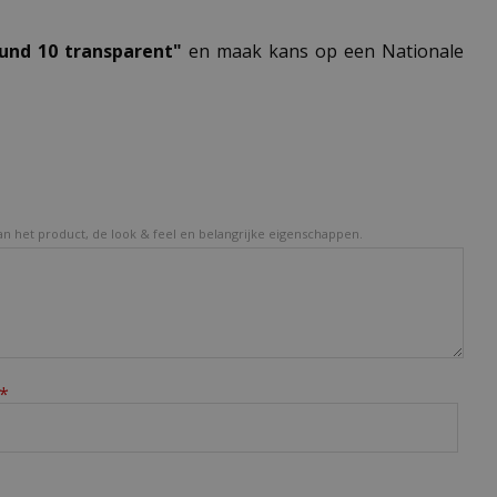
ound 10 transparent"
en maak kans op een Nationale
van het product, de look & feel en belangrijke eigenschappen.
*