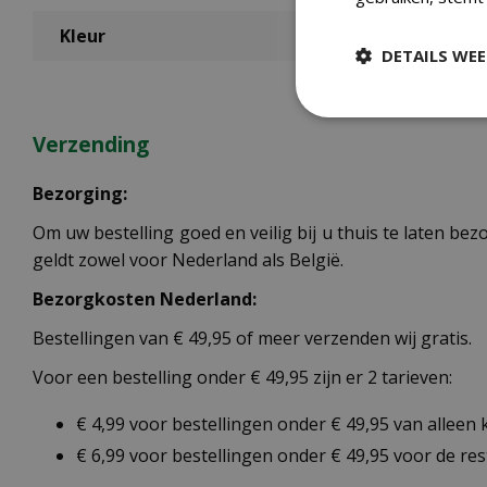
Kleur
DETAILS WE
Verzending
Bezorging:
Om uw bestelling goed en veilig bij u thuis te laten b
geldt zowel voor Nederland als België.
Bezorgkosten Nederland:
Bestellingen van € 49,95 of meer verzenden wij gratis.
Voor een bestelling onder € 49,95 zijn er 2 tarieven:
€ 4,99 voor bestellingen onder € 49,95 van alleen
€ 6,99 voor bestellingen onder € 49,95 voor de re