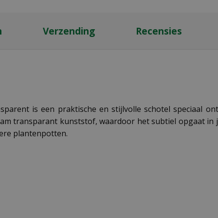
n
Verzending
Recensies
nsparent
is een praktische en stijlvolle schotel speciaal
 transparant kunststof, waardoor het subtiel opgaat in je
ere plantenpotten.