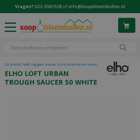
G
Vragen?
023-5581528
of
info@koopbloembollen.nl
a
n
a
a
r
c
o
n
t
Dit product heeft nog geen reviews, schrijf als eerste een review
e
ELHO LOFT URBAN
n
TROUGH SAUCER 50 WHITE
t