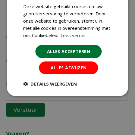
Deze website gebruikt cookies om uw
gebruikerservaring te verbeteren. Door
onze website te gebruiken, stemt u in
met alle cookies in overeenstemming met
ons Cookiebeleid.
Lees verder
Naam (zichtbaar op website):
*
ALLES ACCEPTEREN
Plaats (zichtbaar op website):
*
ALLES AFWIJZEN
E-mailadres (niet zichtbaar):
DETAILS WEERGEVEN
*
Vragen?