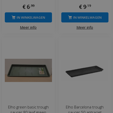
€
6
,
99
€
9
,
19
IN WINKELWAGEN
IN WINKELWAGEN
Meer info
Meer info
Elho green basic trough
Elho Barcelona trough
saucer 80 leaf green
saucer 50 antraciet