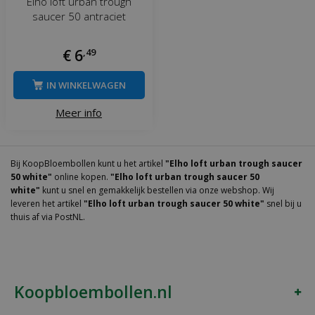
Elho loft urban trough
saucer 50 antraciet
€
6
,
49
IN WINKELWAGEN
Meer info
Bij KoopBloembollen kunt u het artikel
"Elho loft urban trough saucer
50 white"
online kopen.
"Elho loft urban trough saucer 50
white"
kunt u snel en gemakkelijk bestellen via onze webshop. Wij
leveren het artikel
"Elho loft urban trough saucer 50 white"
snel bij u
thuis af via PostNL.
Koopbloembollen.nl