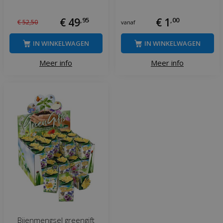
€
49
,
95
€
1
,
00
€
52
,
50
vanaf
IN WINKELWAGEN
IN WINKELWAGEN
Meer info
Meer info
Bijenmengsel greengift