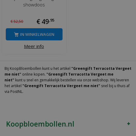
showdoos
€
49
,
95
€
52
,
50
IN WINKELWAGEN
Meer info
Bij KoopBloembollen kunt u het artikel
"Greengift Terracotta Vergeet
me niet"
online kopen.
"Greengift Terracotta Vergeet me
niet"
kunt u snel en gemakkelijk bestellen via onze webshop. Wij leveren
het artikel
"Greengift Terracotta Vergeet me niet"
snel bij u thuis af
via PostNL.
Koopbloembollen.nl