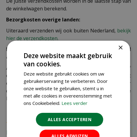
De juiste verzendkosten worden in de laatste stap van
de winkelwagen berekend.
Bezorgkosten overige landen:
Uiteraard verzenden wij ook buiten Nederland,
bekijk
hier de verzendkosten.
×
Let op: extra kosten bij niet ophalen of verkeerd
Deze website maakt gebruik
adres
van cookies.
Als je je pakket niet ophaalt bij een PostNL-punt of
Deze website gebruikt cookies om uw
een verkeerd afleveradres invult, zijn wij genoodzaakt
gebruikerservaring te verbeteren. Door
extra kosten in rekening te brengen. Controleer
onze website te gebruiken, stemt u in
daarom altijd goed je adresgegevens voordat je je
met alle cookies in overeenstemming met
bestelling plaatst.
ons Cookiebeleid.
Lees verder
ALLES ACCEPTEREN
Recensies
ALLES AFWIJZEN