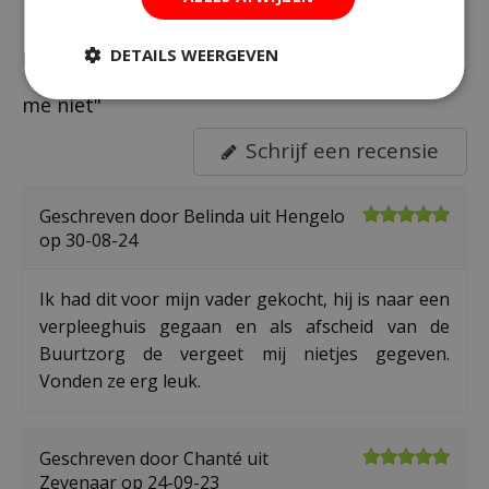
DETAILS WEERGEVEN
Recensies over "Greengift Terracotta Vergeet
me niet"
Schrijf een recensie
Geschreven door
Belinda
uit Hengelo
op
30-08-24
Ik had dit voor mijn vader gekocht, hij is naar een
verpleeghuis gegaan en als afscheid van de
Buurtzorg de vergeet mij nietjes gegeven.
Vonden ze erg leuk.
Geschreven door
Chanté
uit
Zevenaar op
24-09-23