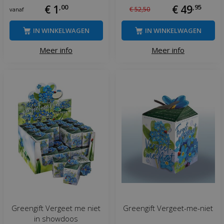
€
1
,
00
€
49
,
95
€
52
,
50
vanaf
IN WINKELWAGEN
IN WINKELWAGEN
Meer info
Meer info
Greengift Vergeet me niet
Greengift Vergeet-me-niet
in showdoos