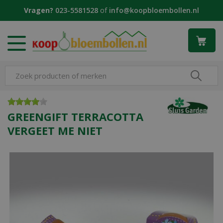
G
Vragen?
023-5581528
of
info@koopbloembollen.nl
a
n
a
a
r
c
o
n
t
e
GREENGIFT TERRACOTTA
n
VERGEET ME NIET
t