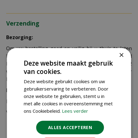
Verzending
Bezorging:
Om uw bestelling goed en veilig bij u thuis te laten
×
bezorgen maken wij gebruik van PostNL. De levertijd
Deze website maakt gebruik
bedraagt doorgaans tussen de 1 en 2
van cookies.
werkdagen. Deze bezorgtijd geldt zowel voor
Nederland als België.
Deze website gebruikt cookies om uw
gebruikerservaring te verbeteren. Door
Bezorgkosten Nederland:
onze website te gebruiken, stemt u in
Bestellingen van € 49,95 of meer verzenden wij gratis.
met alle cookies in overeenstemming met
ons Cookiebeleid.
Lees verder
Voor een bestelling onder € 49,95 zijn er 2 tarieven:
€ 4,99 voor bestellingen onder € 49,95 van
ALLES ACCEPTEREN
alleen kleine zakjes / doosjes zaden die via