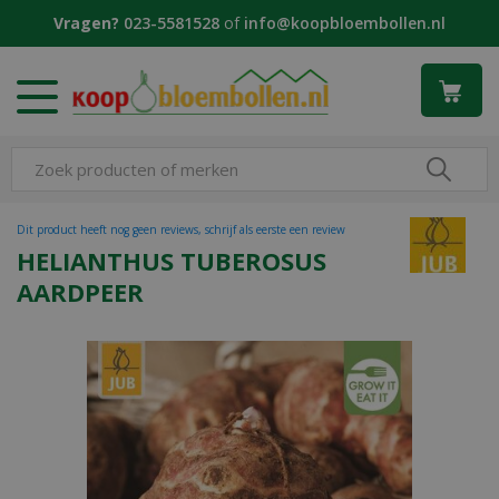
G
Vragen?
023-5581528
of
info@koopbloembollen.nl
a
n
a
a
r
c
o
n
t
Dit product heeft nog geen reviews, schrijf als eerste een review
e
HELIANTHUS TUBEROSUS
n
AARDPEER
t