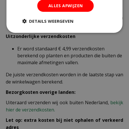
brievenbuspost worden verzonden.
ALLES AFWIJZEN
€ 6,99 voor bestellingen onder € 49,95 voor de
rest van de producten die via pakketpost worden
DETAILS WEERGEVEN
verzonden.
Uitzonderlijke verzendkosten
Er word standaard € 4,99 verzendkosten
berekend op planten en producten die buiten de
maximale afmetingen vallen.
De juiste verzendkosten worden in de laatste stap van
de winkelwagen berekend.
Bezorgkosten overige landen:
Uiteraard verzenden wij ook buiten Nederland,
bekijk
hier de verzendkosten.
Let op: extra kosten bij niet ophalen of verkeerd
adres