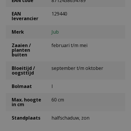
EAN code
8712438634789
EAN
129440
leverancier
Merk
Jub
Zaaien /
februari t/m mei
planten
buiten
Bloeitijd /
september t/m oktober
oogsttijd
Bolmaat
I
Max. hoogte
60 cm
in cm
Standplaats
halfschaduw, zon