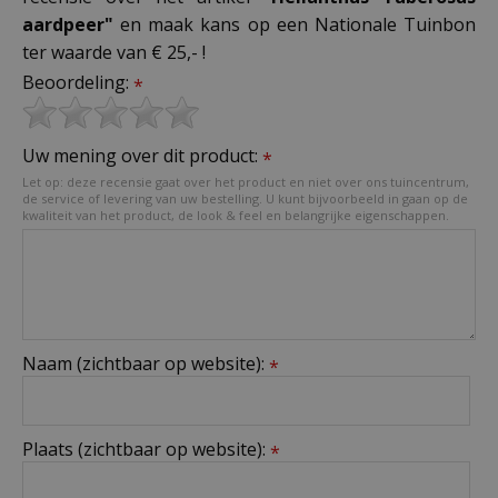
aardpeer"
en maak kans op een Nationale Tuinbon
ter waarde van € 25,- !
Beoordeling:
*
Uw mening over dit product:
*
Let op: deze recensie gaat over het product en niet over ons tuincentrum,
de service of levering van uw bestelling. U kunt bijvoorbeeld in gaan op de
kwaliteit van het product, de look & feel en belangrijke eigenschappen.
Naam (zichtbaar op website):
*
Plaats (zichtbaar op website):
*