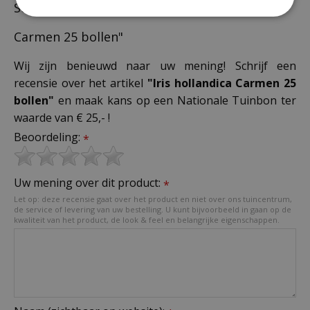
Schrijf zelf een recensie over "Iris hollandica
Carmen 25 bollen"
Wij zijn benieuwd naar uw mening! Schrijf een
recensie over het artikel
"Iris hollandica Carmen 25
bollen"
en maak kans op een Nationale Tuinbon ter
waarde van € 25,- !
Beoordeling:
*
Uw mening over dit product:
*
Let op: deze recensie gaat over het product en niet over ons tuincentrum,
de service of levering van uw bestelling. U kunt bijvoorbeeld in gaan op de
kwaliteit van het product, de look & feel en belangrijke eigenschappen.