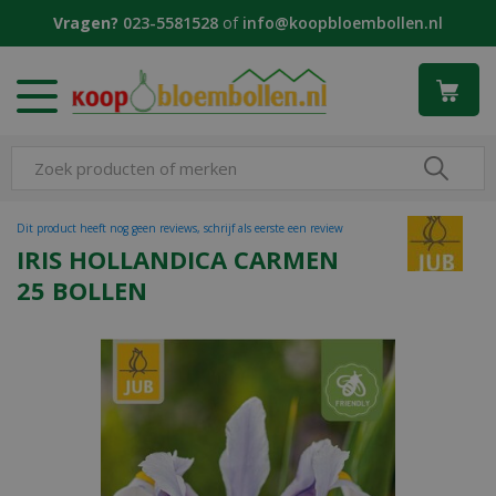
G
Vragen?
023-5581528
of
info@koopbloembollen.nl
a
n
a
a
r
c
o
n
t
Dit product heeft nog geen reviews, schrijf als eerste een review
e
IRIS HOLLANDICA CARMEN
n
25 BOLLEN
t