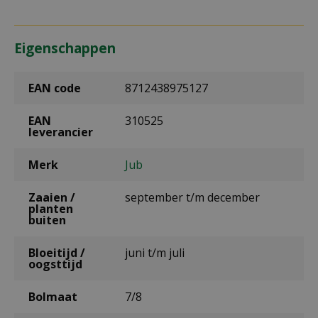
Eigenschappen
EAN code
8712438975127
EAN
310525
leverancier
Merk
Jub
Zaaien /
september t/m december
planten
buiten
Bloeitijd /
juni t/m juli
oogsttijd
Bolmaat
7/8