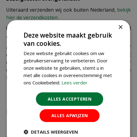
Uiteraard verzenden wij ook buiten Nederland,
bekijk
hier de verzendkosten.
×
Let op: extra kosten bij niet ophalen of verkeerd
Deze website maakt gebruik
adres
van cookies.
Als je je pakket niet ophaalt bij een PostNL-punt of
Deze website gebruikt cookies om uw
een verkeerd afleveradres invult, zijn wij genoodzaakt
gebruikerservaring te verbeteren. Door
extra kosten in rekening te brengen. Controleer
onze website te gebruiken, stemt u in
daarom altijd goed je adresgegevens voordat je je
met alle cookies in overeenstemming met
bestelling plaatst.
ons Cookiebeleid.
Lees verder
ALLES ACCEPTEREN
Recensies
ALLES AFWIJZEN
DETAILS WEERGEVEN