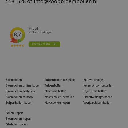
5581528
of
info@koopbloembollen.nl
Bloembollen
Tulpenbollen bestellen
Blauwe druifjes
Bloembollen online kopen
Tulpenbollen
Keizerskroon bestellen
Bloembollen bestellen
Narcissen bollen
Hyacinten bollen
Bloembollen te koop
Narcis bollen bestellen
Sneeuwklokjes kopen
Tulpenbollen kopen
Narcisbollen kopen
Voorjaarsbloembollen
Bollen kopen
Bloembollen kopen
Gladiolen bollen