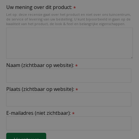
Uw mening over dit product:
*
Let op: deze recensie gaat over het product en niet over ons tuincentrum,
de service of levering van uw bestelling. U kunt bijvoorbeeld in gaan op de
kwaliteit van het product, de look & feel en belangrijke eigenschappen.
Naam (zichtbaar op website):
*
Plaats (zichtbaar op website):
*
E-mailadres (niet zichtbaar):
*