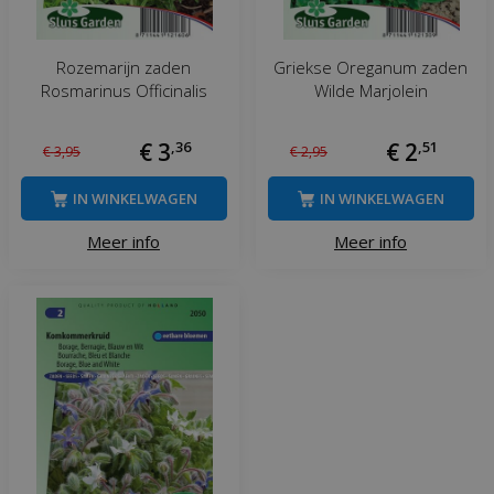
Rozemarijn zaden
Griekse Oreganum zaden
Rosmarinus Officinalis
Wilde Marjolein
€
3
,
36
€
2
,
51
€
3
,
95
€
2
,
95
IN WINKELWAGEN
IN WINKELWAGEN
Meer info
Meer info