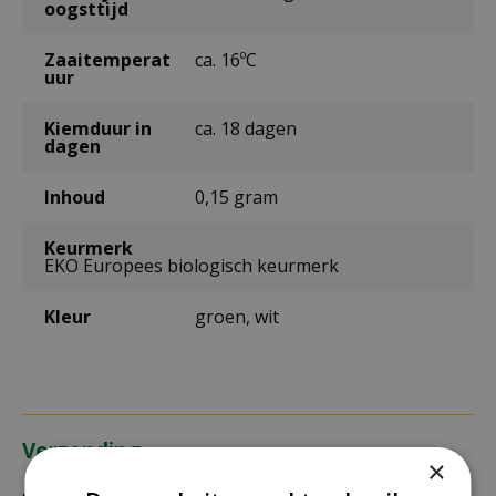
oogsttijd
Zaaitemperat
ca. 16ºC
uur
Kiemduur in
ca. 18 dagen
dagen
Inhoud
0,15 gram
Keurmerk
EKO Europees biologisch keurmerk
Kleur
groen, wit
Verzending
×