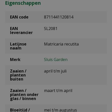
Eigenschappen
EAN code
8711441120814
EAN
SL2081
leverancier
Latijnse
Matricaria recutita
naam
Merk
Sluis Garden
Zaaien /
april t/m juli
planten
buiten
Zaaien /
maart t/m april
planten onder
glas / binnen
Bloeitijd /
mei t/m augustus