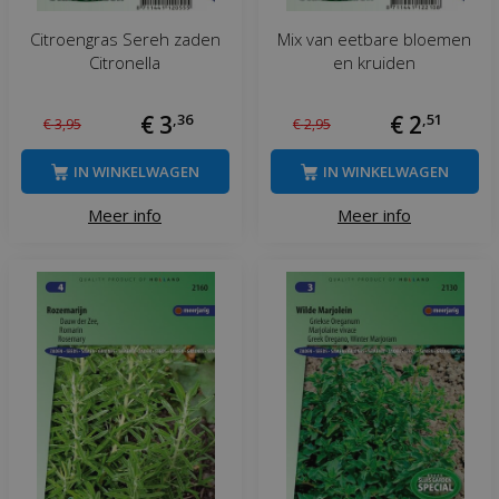
Citroengras Sereh zaden
Mix van eetbare bloemen
Citronella
en kruiden
€
3
,
36
€
2
,
51
€
3
,
95
€
2
,
95
IN WINKELWAGEN
IN WINKELWAGEN
Meer info
Meer info