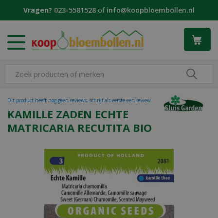
G
Vragen?
023-5581528
of
info@koopbloembollen.nl
a
n
a
a
r
c
o
n
t
Dit product heeft nog geen reviews, schrijf als eerste een review
e
KAMILLE ZADEN ECHTE
n
MATRICARIA RECUTITA BIO
t