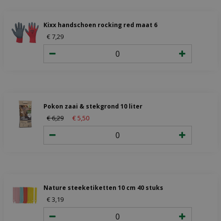
Kixx handschoen rocking red maat 6
€
7
,
29
Pokon zaai & stekgrond 10 liter
€
6
,
29
€
5
,
50
Nature steeketiketten 10 cm 40 stuks
€
3
,
19