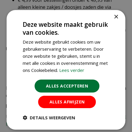
alleen kleine zakjes / doosjes zaden die via
brievenbuspost worden verzonden.
×
€ 6,99 voor bestellingen onder € 49,95 voor de
Deze website maakt gebruik
rest van de producten die via pakketpost worden
van cookies.
verzonden.
Deze website gebruikt cookies om uw
Uitzonderlijke verzendkosten
gebruikerservaring te verbeteren. Door
onze website te gebruiken, stemt u in
Er word standaard € 4,99 verzendkosten
met alle cookies in overeenstemming met
berekend op planten en producten die buiten de
ons Cookiebeleid.
Lees verder
maximale afmetingen vallen.
ALLES ACCEPTEREN
De juiste verzendkosten worden in de laatste stap van
de winkelwagen berekend.
ALLES AFWIJZEN
Bezorgkosten overige landen:
Uiteraard verzenden wij ook buiten Nederland,
bekijk
DETAILS WEERGEVEN
hier de verzendkosten.