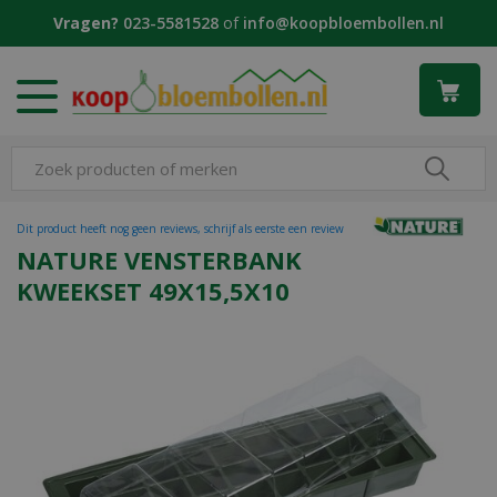
G
Vragen?
023-5581528
of
info@koopbloembollen.nl
a
n
a
a
r
c
o
n
t
Dit product heeft nog geen reviews, schrijf als eerste een review
e
NATURE VENSTERBANK
n
KWEEKSET 49X15,5X10
t