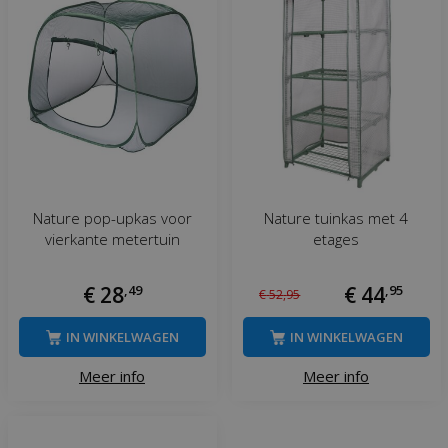
Nature pop-upkas voor
Nature tuinkas met 4
vierkante metertuin
etages
€
28
,
49
€
44
,
95
€
52
,
95
IN WINKELWAGEN
IN WINKELWAGEN
Meer info
Meer info