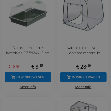
Nature aeroserre
Nature tuinkas voor
kweekkas 37.5x24x18 cm
vierkante metertuin
€
8
,
95
€
28
,
49
€
10
,
49
IN WINKELWAGEN
IN WINKELWAGEN
Meer info
Meer info