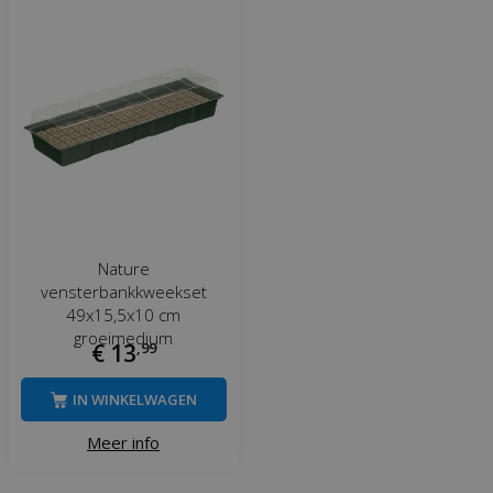
Nature
vensterbankkweekset
49x15,5x10 cm
groeimedium
€
13
,
99
IN WINKELWAGEN
Meer info