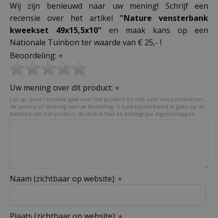
Wij zijn benieuwd naar uw mening! Schrijf een
recensie over het artikel
"Nature vensterbank
kweekset 49x15,5x10"
en maak kans op een
Nationale Tuinbon ter waarde van € 25,- !
Beoordeling:
*
Uw mening over dit product:
*
Let op: deze recensie gaat over het product en niet over ons tuincentrum,
de service of levering van uw bestelling. U kunt bijvoorbeeld in gaan op de
kwaliteit van het product, de look & feel en belangrijke eigenschappen.
Naam (zichtbaar op website):
*
Plaats (zichtbaar op website):
*