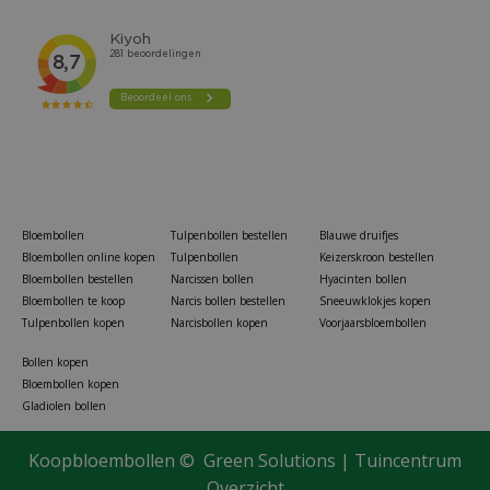
Bloembollen
Tulpenbollen bestellen
Blauwe druifjes
Bloembollen online kopen
Tulpenbollen
Keizerskroon bestellen
Bloembollen bestellen
Narcissen bollen
Hyacinten bollen
Bloembollen te koop
Narcis bollen bestellen
Sneeuwklokjes kopen
Tulpenbollen kopen
Narcisbollen kopen
Voorjaarsbloembollen
Bollen kopen
Bloembollen kopen
Gladiolen bollen
Koopbloembollen ©
Green Solutions
|
Tuincentrum
Nature vensterbank kweekset 49x15,5x10
Overzicht