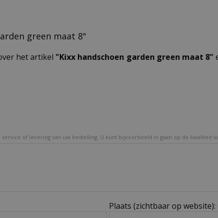
 garden green maat 8"
over het artikel
"Kixx handschoen garden green maat 8"
e
service of levering van uw bestelling. U kunt bijvoorbeeld in gaan op de kwaliteit 
Plaats (zichtbaar op website):