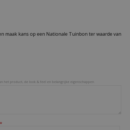
n maak kans op een Nationale Tuinbon ter waarde van
van het product, de look & feel en belangrijke eigenschappen.
*