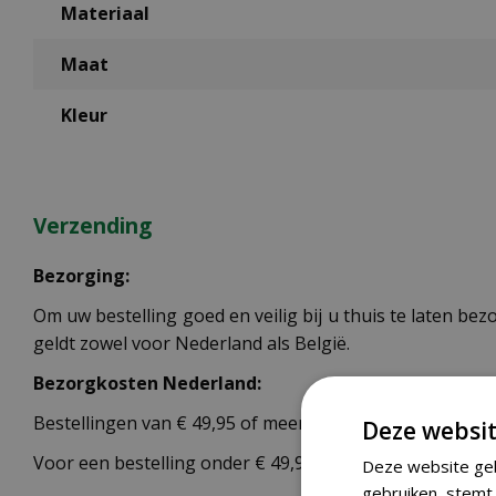
Materiaal
Maat
Kleur
Verzending
Bezorging:
Om uw bestelling goed en veilig bij u thuis te laten b
geldt zowel voor Nederland als België.
Bezorgkosten Nederland:
Bestellingen van € 49,95 of meer verzenden wij gratis.
Deze websit
Voor een bestelling onder € 49,95 zijn er 2 tarieven:
Deze website geb
gebruiken, stemt 