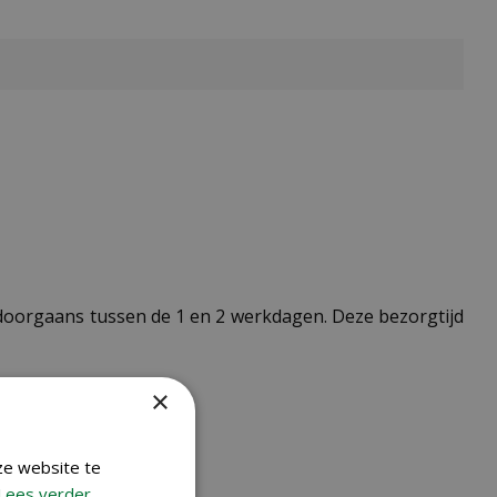
t doorgaans tussen de 1 en 2 werkdagen. Deze bezorgtijd
×
ze website te
Lees verder