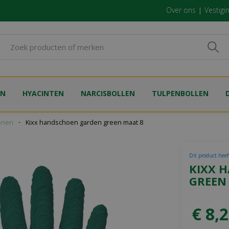
Over ons
Vestigi
EN
HYACINTEN
NARCISBOLLEN
TULPENBOLLEN
enen
Kixx handschoen garden green maat 8
Dit product heeft
KIXX 
GREEN
€
8
,
2