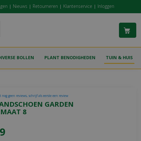
ngen
Nieuws
Retourneren
Klantenservice
Inloggen
DIVERSE BOLLEN
PLANT BENODIGHEDEN
TUIN & HUIS
 nog geen reviews, schrijf als eerste een review
HANDSCHOEN GARDEN
 MAAT 8
9