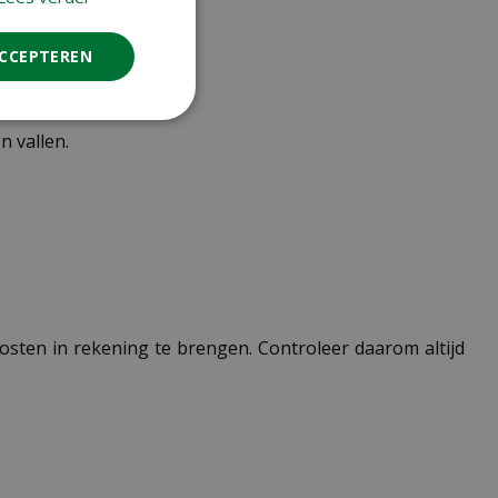
n verzonden.
ACCEPTEREN
 vallen.
 kosten in rekening te brengen. Controleer daarom altijd