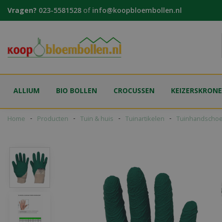
Ga
Vragen?
023-5581528
of
info@koopbloembollen.nl
naar
content
ALLIUM
BIO BOLLEN
CROCUSSEN
KEIZERSKRON
Home
Producten
Tuin & huis
Tuinartikelen
Tuinhandscho