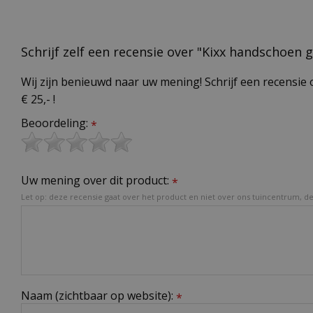
Schrijf zelf een recensie over "Kixx handschoen
Wij zijn benieuwd naar uw mening! Schrijf een recensie 
€ 25,- !
Beoordeling:
*
Uw mening over dit product:
*
Let op: deze recensie gaat over het product en niet over ons tuincentrum, de 
Naam (zichtbaar op website):
*