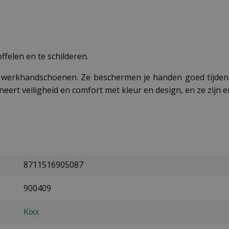
ffelen en te schilderen.
en werkhandschoenen. Ze beschermen je handen goed tijdens
ert veiligheid en comfort met kleur en design, en ze zijn e
8711516905087
900409
Kixx