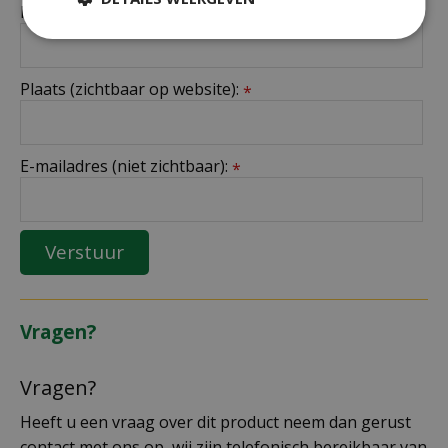
Naam (zichtbaar op website):
*
Plaats (zichtbaar op website):
*
E-mailadres (niet zichtbaar):
*
Vragen?
Vragen?
Heeft u een vraag over dit product neem dan gerust
contact met ons op, wij zijn telefonisch bereikbaar van