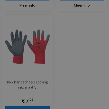
Meer info
Meer info
Kixx handschoen rocking
red maat 8
€
7
,
29