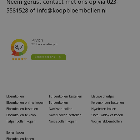
Neem gerust contact met ons op via
023-
5581528
of
info@koopbloembollen.nl
Bloembollen
Tulpenbollen bestellen
Blauwe druifjes
Bloembollen online kopen
Tulpenbollen
Keizerskroon bestellen
Bloembollen bestellen
Narcissen bollen
Hyacinten bollen
Bloembollen te koop
Narcis bollen bestellen
Sneeuwklokjes kopen
Tulpenbollen kopen
Narcisbollen kopen
Voorjaarsbloembollen
Bollen kopen
Bloembollen kopen