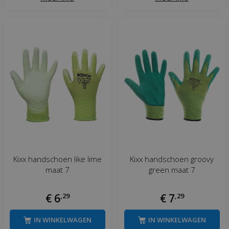
Kixx handschoen like lime
Kixx handschoen groovy
maat 7
green maat 7
€
6
,
29
€
7
,
29
IN WINKELWAGEN
IN WINKELWAGEN