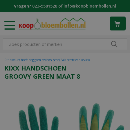
G
Vragen?
023-5581528
of
info@koopbloembollen.nl
a
n
a
a
r
c
o
n
t
Dit product heeft nog geen reviews, schrijf als eerste een review
e
KIXX HANDSCHOEN
n
GROOVY GREEN MAAT 8
t