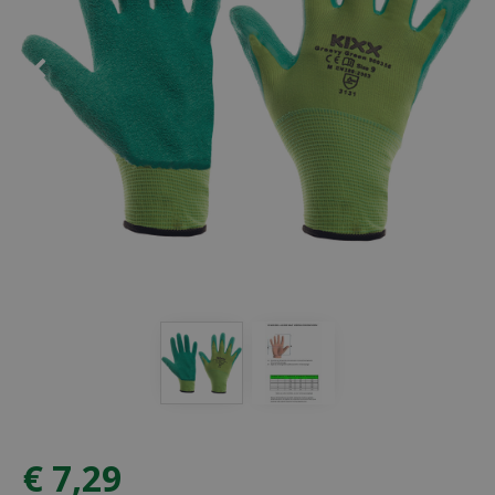
€
7
,
29