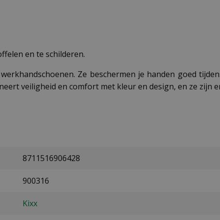
ffelen en te schilderen.
en werkhandschoenen. Ze beschermen je handen goed tijdens
ert veiligheid en comfort met kleur en design, en ze zijn e
8711516906428
900316
Kixx