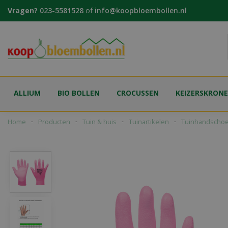
Ga
Vragen?
023-5581528
of
info@koopbloembollen.nl
naar
content
ALLIUM
BIO BOLLEN
CROCUSSEN
KEIZERSKRON
Home
Producten
Tuin & huis
Tuinartikelen
Tuinhandscho