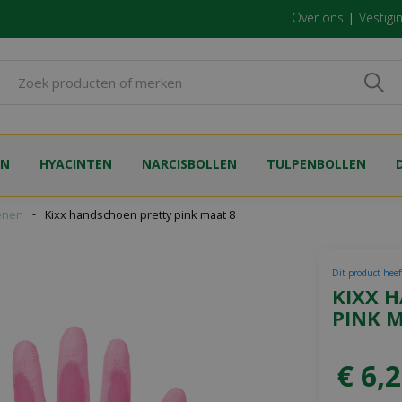
Over ons
Vestigi
EN
HYACINTEN
NARCISBOLLEN
TULPENBOLLEN
enen
Kixx handschoen pretty pink maat 8
Dit product heeft
KIXX 
PINK 
€
6
,
2