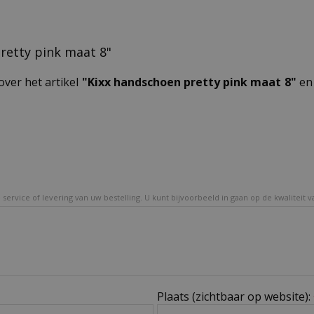
pretty pink maat 8"
over het artikel
"Kixx handschoen pretty pink maat 8"
en 
service of levering van uw bestelling. U kunt bijvoorbeeld in gaan op de kwaliteit 
Plaats (zichtbaar op website):