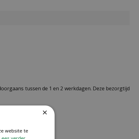
t doorgaans tussen de 1 en 2 werkdagen. Deze bezorgtijd
×
ze website te
Lees verder