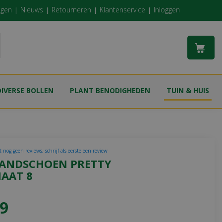
ngen
Nieuws
Retourneren
Klantenservice
Inloggen
DIVERSE BOLLEN
PLANT BENODIGHEDEN
TUIN & HUIS
 nog geen reviews, schrijf als eerste een review
HANDSCHOEN PRETTY
MAAT 8
9