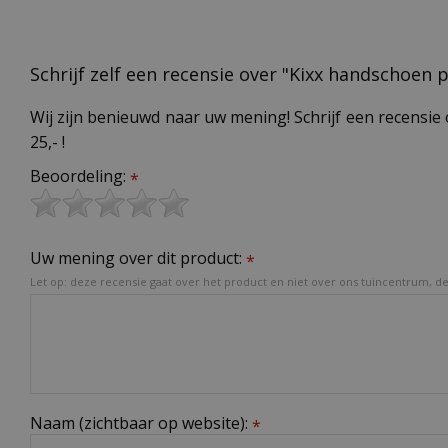
Schrijf zelf een recensie over "Kixx handschoen 
Wij zijn benieuwd naar uw mening! Schrijf een recensie 
25,- !
Beoordeling:
*
Uw mening over dit product:
*
Let op: deze recensie gaat over het product en niet over ons tuincentrum, de 
Naam (zichtbaar op website):
*