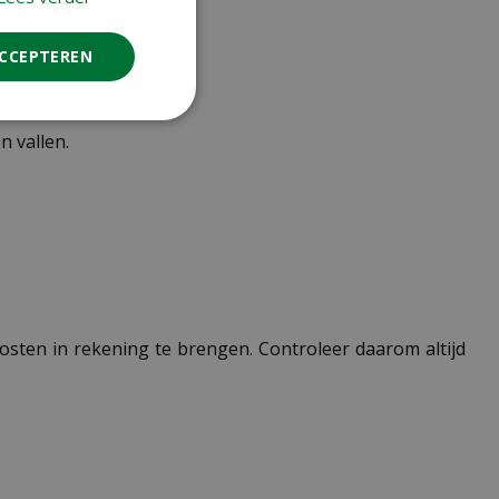
n verzonden.
ACCEPTEREN
 vallen.
 kosten in rekening te brengen. Controleer daarom altijd