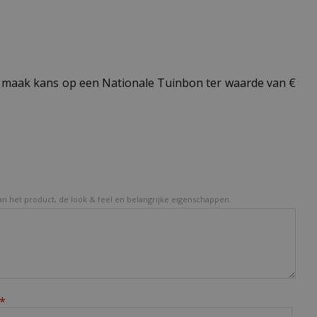
maak kans op een Nationale Tuinbon ter waarde van €
van het product, de look & feel en belangrijke eigenschappen.
*