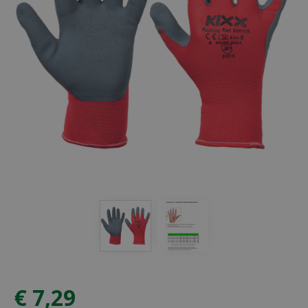
€
7
,
29