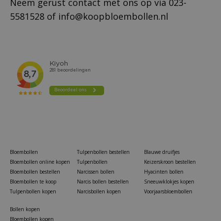
Neem gerust contact met ons op via
023-
5581528
of
info@koopbloembollen.nl
Bloembollen
Tulpenbollen bestellen
Blauwe druifjes
Bloembollen online kopen
Tulpenbollen
Keizerskroon bestellen
Bloembollen bestellen
Narcissen bollen
Hyacinten bollen
Bloembollen te koop
Narcis bollen bestellen
Sneeuwklokjes kopen
Tulpenbollen kopen
Narcisbollen kopen
Voorjaarsbloembollen
Bollen kopen
Bloembollen kopen