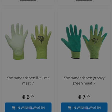
Kixx handschoen like lime
Kixx handschoen groovy
maat 7
green maat 7
€
6
,
29
€
7
,
29
IN WINKELWAGEN
IN WINKELWAGEN