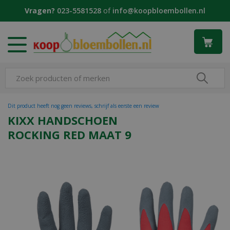
G
Vragen?
023-5581528
of
info@koopbloembollen.nl
a
n
a
a
r
c
o
n
t
Dit product heeft nog geen reviews, schrijf als eerste een review
e
KIXX HANDSCHOEN
n
ROCKING RED MAAT 9
t