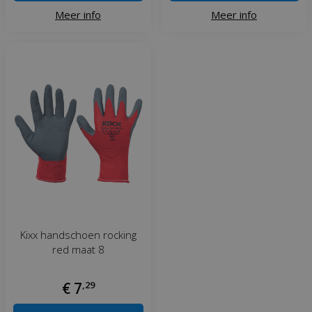
Meer info
Meer info
Kixx handschoen rocking
red maat 8
€
7
,
29