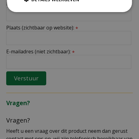
Naam (zichtbaar op website):
*
Plaats (zichtbaar op website):
*
E-mailadres (niet zichtbaar):
*
Vragen?
Vragen?
Heeft u een vraag over dit product neem dan gerust
contact met ons op, wij zijn telefonisch bereikbaar van