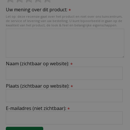
Uw mening over dit product:
*
Let op: deze recensie gaat over het product en niet over ons tuincentrum,
de service of levering van uw bestelling. U kunt bijvoorbeeld in gaan op de
kwaliteit van het product, de look & feel en belangrijke eigenschappen.
Naam (zichtbaar op website):
*
Plaats (zichtbaar op website):
*
E-mailadres (niet zichtbaar):
*