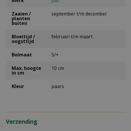
Merk
Jub
Zaaien /
september t/m december
planten
buiten
Bloeitijd /
februari t/m maart
oogsttijd
Bolmaat
5/+
Max. hoogte
10 cm
in cm
Kleur
paars
Verzending