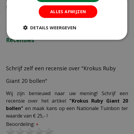
bestelling plaatst.
ALLES AFWIJZEN
DETAILS WEERGEVEN
Recensies
Schrijf zelf een recensie over "Krokus Ruby
Giant 20 bollen"
Wij zijn benieuwd naar uw mening! Schrijf een
recensie over het artikel
"Krokus Ruby Giant 20
bollen"
en maak kans op een Nationale Tuinbon ter
waarde van € 25,- !
Beoordeling:
*