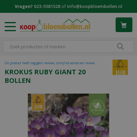
G
Vragen?
023-5581528
of
info@koopbloembollen.nl
a
n
a
a
r
c
o
n
t
Dit product heeft nog geen reviews, schrijf als eerste een review
e
KROKUS RUBY GIANT 20
n
BOLLEN
t