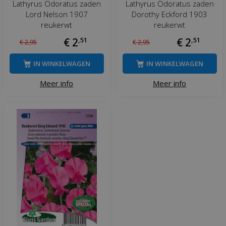
Lathyrus Odoratus zaden
Lathyrus Odoratus zaden
Lord Nelson 1907
Dorothy Eckford 1903
reukerwt
reukerwt
€
2
,
51
€
2
,
51
€
2
,
95
€
2
,
95
IN WINKELWAGEN
IN WINKELWAGEN
Meer info
Meer info