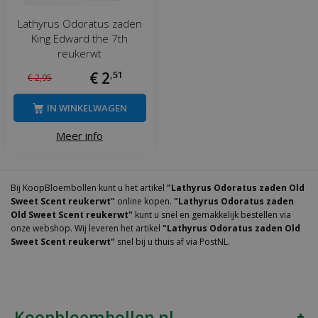
Lathyrus Odoratus zaden
King Edward the 7th
reukerwt
€
2
,
51
€
2
,
95
IN WINKELWAGEN
Meer info
Bij KoopBloembollen kunt u het artikel
"Lathyrus Odoratus zaden Old
Sweet Scent reukerwt"
online kopen.
"Lathyrus Odoratus zaden
Old Sweet Scent reukerwt"
kunt u snel en gemakkelijk bestellen via
onze webshop. Wij leveren het artikel
"Lathyrus Odoratus zaden Old
Sweet Scent reukerwt"
snel bij u thuis af via PostNL.
Koopbloembollen.nl