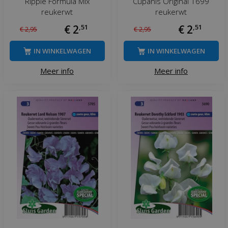
Ripple Formula Mix
Cupanis Original 1699
reukerwt
reukerwt
€
2
,
51
€
2
,
51
€
2
,
95
€
2
,
95
IN WINKELWAGEN
IN WINKELWAGEN
Meer info
Meer info