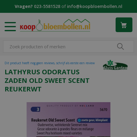
G
Vragen?
023-5581528
of
info@koopbloembollen.nl
a
n
a
a
r
c
o
n
t
Dit product heeft nog geen reviews, schrijf als eerste een review
e
LATHYRUS ODORATUS
n
ZADEN OLD SWEET SCENT
t
REUKERWT