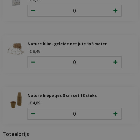
Nature klim- geleide net jute 1x3 meter
€
8
,
49
Nature biopotjes 8 cm set 18 stuks
€
4
,
89