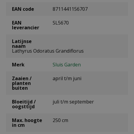
EAN code
8711441156707
EAN
SL5670
leverancier
Latijnse
naam
Lathyrus Odoratus Grandiflorus
Merk
Sluis Garden
Zaaien /
april t/m juni
planten
buiten
Bloeitijd /
juli t/m september
oogsttijd
Max. hoogte
250 cm
in cm