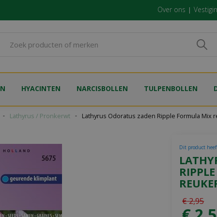
Over ons
Vestigi
EN
HYACINTEN
NARCISBOLLEN
TULPENBOLLEN
Lathyrus / Pronkerwt
Lathyrus Odoratus zaden Ripple Formula Mix 
Dit product heeft
LATHY
RIPPL
REUKE
€
2
,
95
€
2
,
5