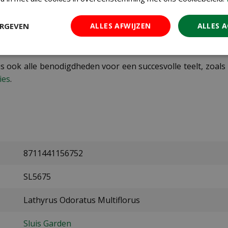
ERGEVEN
ALLES AFWIJZEN
ALLES 
 heerlijke geur van de Lathyrus Odoratus Ripple Formula M
ewerkers helpen je graag met persoonlijk advies over de t
us ook alle benodigdheden voor een succesvolle teelt, zoal
ies
.
8711441156752
SL5675
Lathyrus Odoratus Multiflorus
Sluis Garden