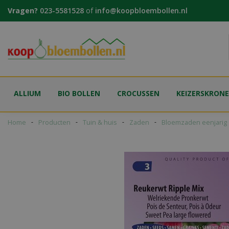
Ga
Vragen?
023-5581528
of
info@koopbloembollen.nl
naar
content
ALLIUM
BIO BOLLEN
CROCUSSEN
KEIZERSKRON
Home
Producten
Tuin & huis
Zaden
Bloemzaden eenjarig