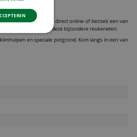
ACCEPTEREN
ix? Bestel de zaden dan direct online of bezoek een van
eelt en verzorging van deze bijzondere reukerwten.
s klimhulpen en speciale potgrond. Kom langs in een van