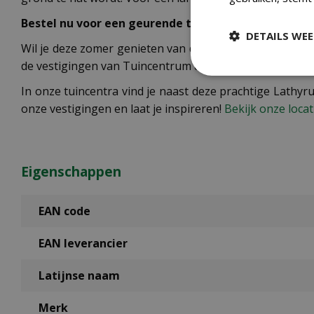
Bestel nu voor een geurende tuinbeleving
DETAILS WE
Wil je deze zomer genieten van de prachtige kleuren en
de vestigingen van Tuincentrum de Oosteinde. Onze med
In onze tuincentra vind je naast deze prachtige Lathyr
onze vestigingen en laat je inspireren!
Bekijk onze locat
Eigenschappen
EAN code
EAN leverancier
Latijnse naam
Merk