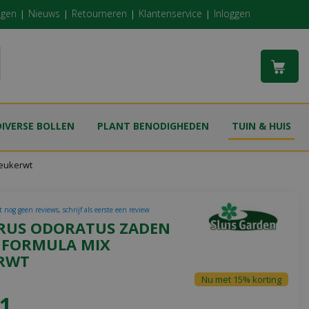
ngen
Nieuws
Retourneren
Klantenservice
Inloggen
DIVERSE BOLLEN
PLANT BENODIGHEDEN
TUIN & HUIS
reukerwt
 nog geen reviews, schrijf als eerste een review
RUS ODORATUS ZADEN
E FORMULA MIX
RWT
Nu met 15% korting
1