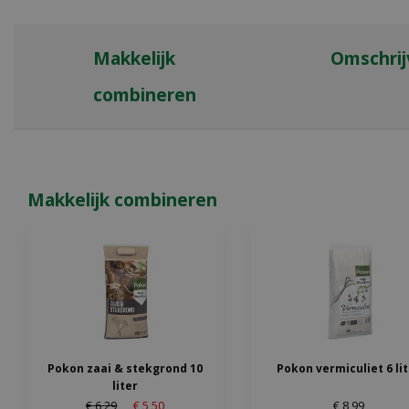
Makkelijk
Omschrij
combineren
Makkelijk combineren
Pokon zaai & stekgrond 10
Pokon vermiculiet 6 li
liter
€
6
,
29
€
5
,
50
€
8
,
99