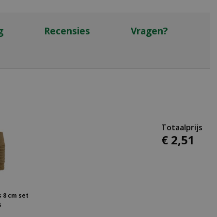
g
Recensies
Vragen?
€
2
,
51
 8 cm set
s