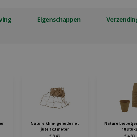
ving
Eigenschappen
Verzendin
ter
Nature klim- geleide net
Nature biopotjes
jute 1x3 meter
18 stuk
€
8
,
49
€
4
,
89