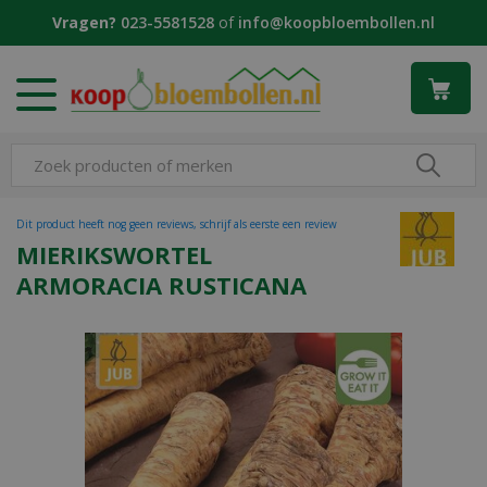
G
Vragen?
023-5581528
of
info@koopbloembollen.nl
a
n
a
a
r
c
o
n
t
Dit product heeft nog geen reviews, schrijf als eerste een review
e
MIERIKSWORTEL
n
ARMORACIA RUSTICANA
t