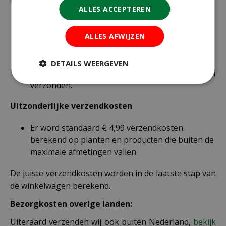
Voor een bestelling onder € 49,95 zijn er 2 tarieven:
ALLES ACCEPTEREN
€ 4,99 voor bestellingen onder € 49,95 van
alleen kleine zakjes / doosjes zaden die via
ALLES AFWIJZEN
brievenbuspost worden verzonden.
€ 6,99 voor bestellingen onder € 49,95 voor de
DETAILS WEERGEVEN
rest van de producten die via pakketpost worden
verzonden.
Uitzonderlijke verzendkosten
Er word standaard € 4,99 verzendkosten
berekend op planten en producten die buiten de
maximale afmetingen vallen.
De juiste verzendkosten worden in de laatste stap van
de winkelwagen berekend.
Bezorgkosten overige landen:
Uiteraard verzenden wij ook buiten Nederland,
bekijk