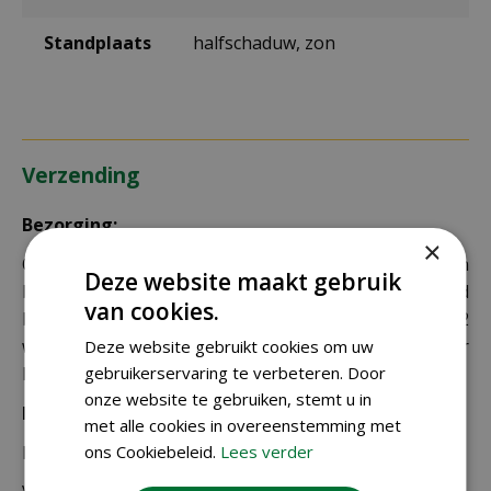
Standplaats
halfschaduw, zon
Verzending
Bezorging:
×
Om uw bestelling goed en veilig bij u thuis te laten
Deze website maakt gebruik
bezorgen maken wij gebruik van PostNL. De levertijd
van cookies.
bedraagt doorgaans tussen de 1 en 2
werkdagen. Deze bezorgtijd geldt zowel voor
Deze website gebruikt cookies om uw
gebruikerservaring te verbeteren. Door
Nederland als België.
onze website te gebruiken, stemt u in
Bezorgkosten Nederland:
met alle cookies in overeenstemming met
ons Cookiebeleid.
Lees verder
Bestellingen van € 49,95 of meer verzenden wij gratis.