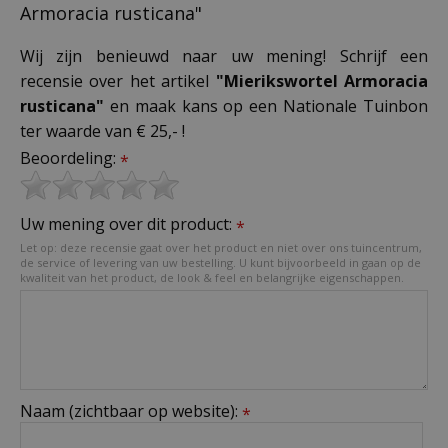
Armoracia rusticana"
Wij zijn benieuwd naar uw mening! Schrijf een
recensie over het artikel
"Mierikswortel Armoracia
rusticana"
en maak kans op een Nationale Tuinbon
ter waarde van € 25,- !
Beoordeling:
*
Uw mening over dit product:
*
Let op: deze recensie gaat over het product en niet over ons tuincentrum,
de service of levering van uw bestelling. U kunt bijvoorbeeld in gaan op de
kwaliteit van het product, de look & feel en belangrijke eigenschappen.
Naam (zichtbaar op website):
*