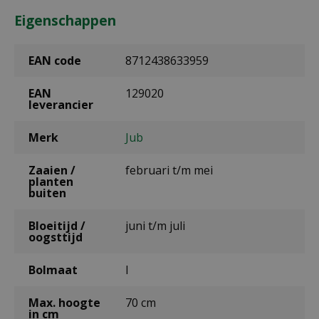
Eigenschappen
EAN code
8712438633959
EAN
129020
leverancier
Merk
Jub
Zaaien /
februari t/m mei
planten
buiten
Bloeitijd /
juni t/m juli
oogsttijd
Bolmaat
I
Max. hoogte
70 cm
in cm