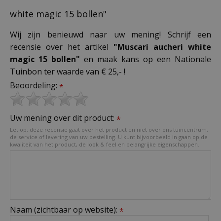
white magic 15 bollen"
Wij zijn benieuwd naar uw mening! Schrijf een
recensie over het artikel
"Muscari aucheri white
magic 15 bollen"
en maak kans op een Nationale
Tuinbon ter waarde van € 25,- !
Beoordeling:
*
Uw mening over dit product:
*
Let op: deze recensie gaat over het product en niet over ons tuincentrum,
de service of levering van uw bestelling. U kunt bijvoorbeeld in gaan op de
kwaliteit van het product, de look & feel en belangrijke eigenschappen.
Naam (zichtbaar op website):
*