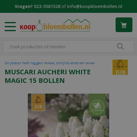
G
Vragen?
023-5581528
of
info@koopbloembollen.nl
a
n
a
a
r
c
o
n
t
Dit product heeft nog geen reviews, schrijf als eerste een review
e
MUSCARI AUCHERI WHITE
n
MAGIC 15 BOLLEN
t