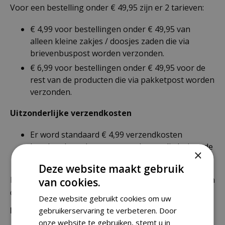
Voor een bestelling onder € 49,95 zijn er 2 tarieven:
€ 4,99 voor bestellingen onder € 49,95 van
alleen kleine zakjes / doosjes zaden die via
brievenbuspost worden verzonden.
€ 6,99 voor bestellingen onder € 49,95 voor de
rest van de producten die via pakketpost worden
verzonden.
Uitzonderlijke verzendkosten
Er word standaard € 4,99 verzendkosten
berekend op planten en producten die buiten de
×
maximale afmetingen vallen.
Deze website maakt gebruik
De juiste verzendkosten worden in de laatste stap van
van cookies.
de winkelwagen berekend.
Deze website gebruikt cookies om uw
Bezorgkosten overige landen:
gebruikerservaring te verbeteren. Door
onze website te gebruiken, stemt u in