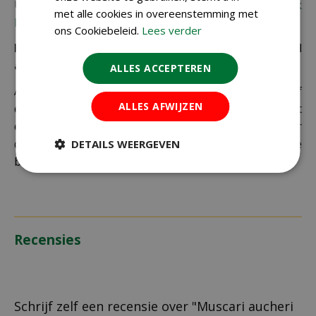
Uiteraard verzenden wij ook buiten Nederland,
bekijk
met alle cookies in overeenstemming met
hier de verzendkosten.
ons Cookiebeleid.
Lees verder
Let op: extra kosten bij niet ophalen of verkeerd
adres
ALLES ACCEPTEREN
Als je je pakket niet ophaalt bij een PostNL-punt of
ALLES AFWIJZEN
een verkeerd afleveradres invult, zijn wij genoodzaakt
extra kosten in rekening te brengen. Controleer
daarom altijd goed je adresgegevens voordat je je
DETAILS WEERGEVEN
bestelling plaatst.
Recensies
Schrijf zelf een recensie over "Muscari aucheri