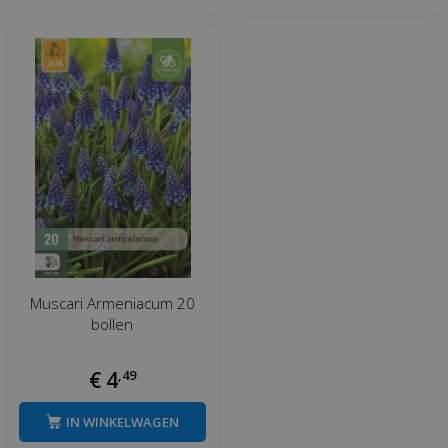
Muscari Armeniacum 20
bollen
€
4
,
49
IN WINKELWAGEN