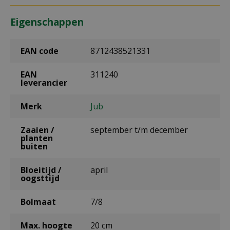
Eigenschappen
EAN code
8712438521331
EAN
311240
leverancier
Merk
Jub
Zaaien /
september t/m december
planten
buiten
Bloeitijd /
april
oogsttijd
Bolmaat
7/8
Max. hoogte
20 cm