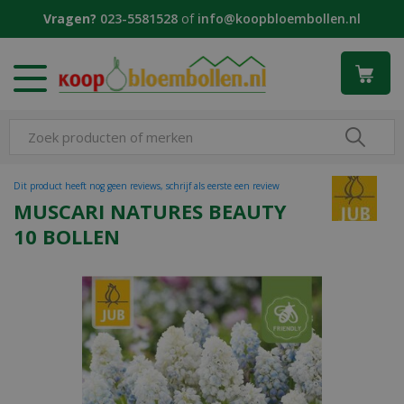
G
Vragen?
023-5581528
of
info@koopbloembollen.nl
a
n
a
a
r
c
o
n
t
Dit product heeft nog geen reviews, schrijf als eerste een review
e
MUSCARI NATURES BEAUTY
n
10 BOLLEN
t