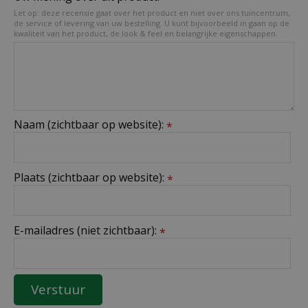
Let op: deze recensie gaat over het product en niet over ons tuincentrum,
de service of levering van uw bestelling. U kunt bijvoorbeeld in gaan op de
kwaliteit van het product, de look & feel en belangrijke eigenschappen.
Naam (zichtbaar op website):
*
Plaats (zichtbaar op website):
*
E-mailadres (niet zichtbaar):
*