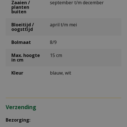
Zaaien /
september t/m december
planten
buiten
Bloeitijd /
april t/m mei
oogsttijd
Bolmaat
8/9
Max. hoogte
15 cm
in cm
Kleur
blauw, wit
Verzending
Bezorging: