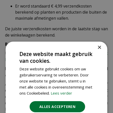
Er word standaard € 4,99 verzendkosten
berekend op planten en producten die buiten de
maximale afmetingen vallen.
De juiste verzendkosten worden in de laatste stap van
de winkelwagen berekend.
Bezorgkosten overige landen:
×
Uiteraard verzenden wij ook buiten Nederland,
bekijk
Deze website maakt gebruik
hier de verzendkosten.
van cookies.
Let op: extra kosten bij niet ophalen of verkeerd
Deze website gebruikt cookies om uw
adres
gebruikerservaring te verbeteren. Door
onze website te gebruiken, stemt u in
Als je je pakket niet ophaalt bij een PostNL-punt of
met alle cookies in overeenstemming met
een verkeerd afleveradres invult, zijn wij genoodzaakt
ons Cookiebeleid.
Lees verder
extra kosten in rekening te brengen. Controleer
daarom altijd goed je adresgegevens voordat je je
ALLES ACCEPTEREN
bestelling plaatst.