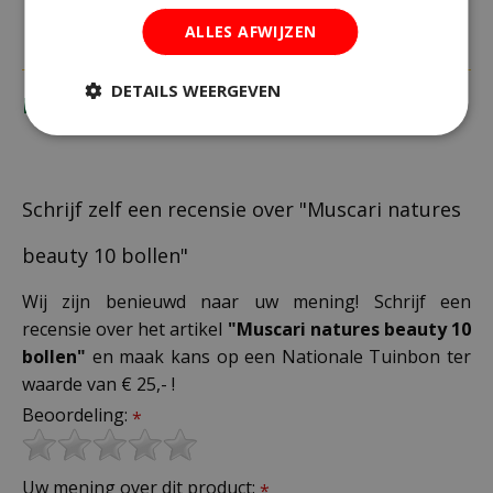
ALLES AFWIJZEN
DETAILS WEERGEVEN
Recensies
Schrijf zelf een recensie over "Muscari natures
beauty 10 bollen"
Wij zijn benieuwd naar uw mening! Schrijf een
recensie over het artikel
"Muscari natures beauty 10
bollen"
en maak kans op een Nationale Tuinbon ter
waarde van € 25,- !
Beoordeling:
*
Uw mening over dit product:
*