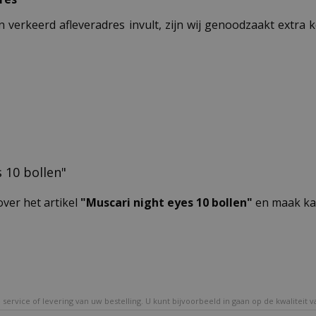
n verkeerd afleveradres invult, zijn wij genoodzaakt extra
s 10 bollen"
over het artikel
"Muscari night eyes 10 bollen"
en maak kan
service of levering van uw bestelling. U kunt bijvoorbeeld in gaan op de kwaliteit 