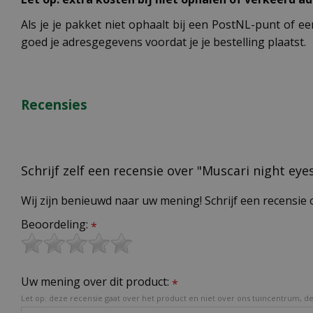
Als je je pakket niet ophaalt bij een PostNL-punt of ee
goed je adresgegevens voordat je je bestelling plaatst.
Recensies
Schrijf zelf een recensie over "Muscari night eye
Wij zijn benieuwd naar uw mening! Schrijf een recensie 
Beoordeling:
*
Uw mening over dit product:
*
Let op: deze recensie gaat over het product en niet over ons tuincentrum, de 