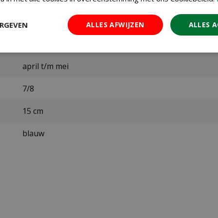
Jub
ERGEVEN
ALLES AFWIJZEN
ALLES 
september t/m december
april t/m mei
7/8
15 cm
blauw