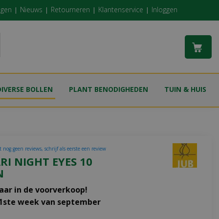
ngen
Nieuws
Retourneren
Klantenservice
Inloggen
DIVERSE BOLLEN
PLANT BENODIGHEDEN
TUIN & HUIS
 nog geen reviews, schrijf als eerste een review
I NIGHT EYES 10
N
aar in de voorverkoop!
 1ste week van september