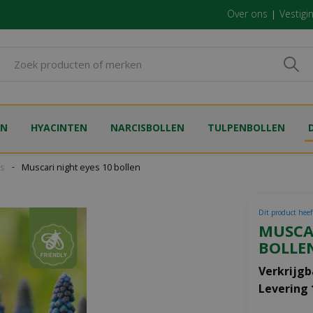
Over ons
Vestigi
EN
HYACINTEN
NARCISBOLLEN
TULPENBOLLEN
es
Muscari night eyes 10 bollen
Dit product heeft
MUSCAR
BOLLE
Verkrijgb
Levering