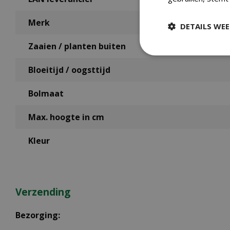
Merk
DETAILS WE
Zaaien / planten buiten
Bloeitijd / oogsttijd
Bolmaat
Max. hoogte in cm
Kleur
Verzending
Bezorging: