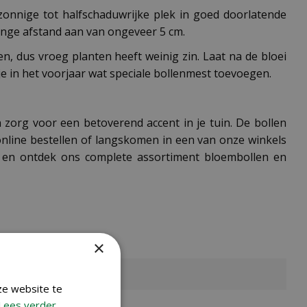
onnige tot halfschaduwrijke plek in goed doorlatende
inge afstand aan van ongeveer 5 cm.
, dus vroeg planten heeft weinig zin. Laat na de bloei
je in het voorjaar wat speciale bollenmest toevoegen.
 zorg voor een betoverend accent in je tuin. De bollen
 online bestellen of langskomen in een van onze winkels
en ontdek ons complete assortiment bloembollen en
×
ze website te
Lees verder