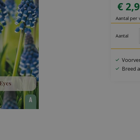
€
2
,
9
Aantal per 
Aantal
Voorver
Breed a