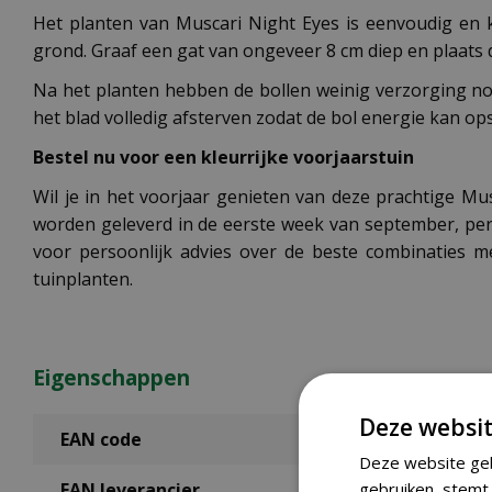
Het planten van Muscari Night Eyes is eenvoudig en 
grond. Graaf een gat van ongeveer 8 cm diep en plaats
Na het planten hebben de bollen weinig verzorging nod
het blad volledig afsterven zodat de bol energie kan op
Bestel nu voor een kleurrijke voorjaarstuin
Wil je in het voorjaar genieten van deze prachtige Mu
worden geleverd in de eerste week van september, perfe
voor persoonlijk advies over de beste combinaties m
tuinplanten.
Eigenschappen
Deze websit
EAN code
Deze website geb
gebruiken, stemt 
EAN leverancier