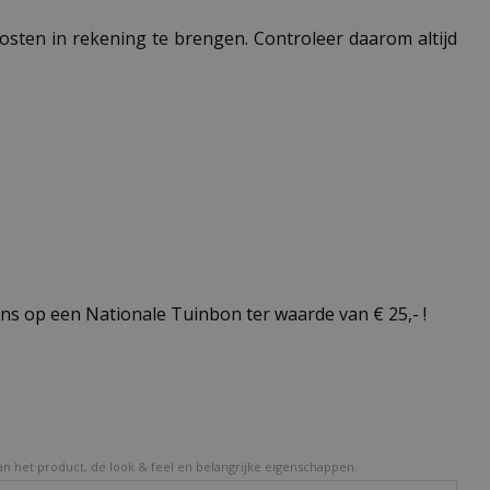
 kosten in rekening te brengen. Controleer daarom altijd
s op een Nationale Tuinbon ter waarde van € 25,- !
van het product, de look & feel en belangrijke eigenschappen.