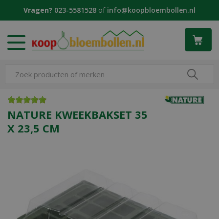
G
Vragen?
023-5581528
of
info@koopbloembollen.nl
a
n
a
a
r
c
o
n
t
e
NATURE KWEEKBAKSET 35
n
X 23,5 CM
t