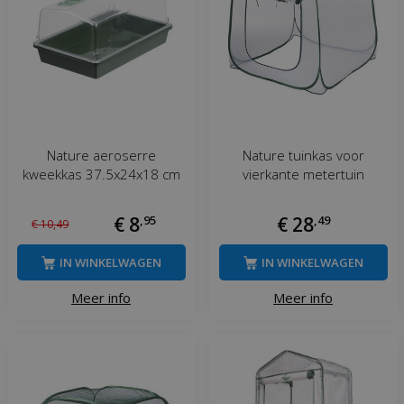
Nature aeroserre
Nature tuinkas voor
kweekkas 37.5x24x18 cm
vierkante metertuin
€
8
,
95
€
28
,
49
€
10
,
49
IN WINKELWAGEN
IN WINKELWAGEN
Meer info
Meer info