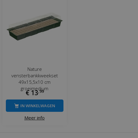
Nature
vensterbankkweekset
49x15,5x10 cm
groeimedium
€
13
,
99
IN WINKELWAGEN
Meer info