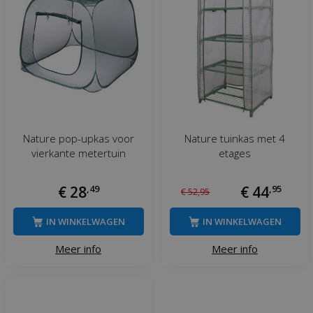
Nature pop-upkas voor
Nature tuinkas met 4
vierkante metertuin
etages
€
28
,
49
€
44
,
95
€
52
,
95
IN WINKELWAGEN
IN WINKELWAGEN
Meer info
Meer info