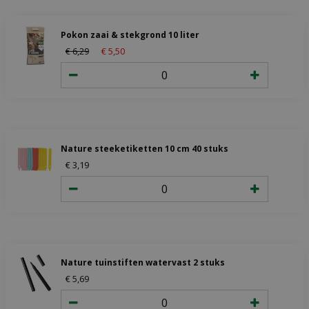
Pokon zaai & stekgrond 10 liter
€
6
,
29
€
5
,
50
Nature steeketiketten 10 cm 40 stuks
€
3
,
19
Nature tuinstiften watervast 2 stuks
€
5
,
69