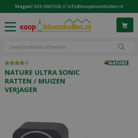
G
Vragen?
023-5581528
of
info@koopbloembollen.nl
a
n
a
a
r
c
o
n
t
e
NATURE ULTRA SONIC
n
RATTEN / MUIZEN
t
VERJAGER