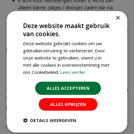
€ 4,99 voor bestellingen onder € 49,95 van
alleen kleine zakjes / doosjes zaden die via
brievenbuspost worden verzonden.
×
€ 6,99 voor bestellingen onder € 49,95 voor de
Deze website maakt gebruik
rest van de producten die via pakketpost worden
van cookies.
verzonden.
Deze website gebruikt cookies om uw
Uitzonderlijke verzendkosten
gebruikerservaring te verbeteren. Door
onze website te gebruiken, stemt u in
Er word standaard € 4,99 verzendkosten
met alle cookies in overeenstemming met
berekend op planten en producten die buiten de
ons Cookiebeleid.
Lees verder
maximale afmetingen vallen.
ALLES ACCEPTEREN
De juiste verzendkosten worden in de laatste stap van
de winkelwagen berekend.
ALLES AFWIJZEN
Bezorgkosten overige landen:
Uiteraard verzenden wij ook buiten Nederland,
bekijk
DETAILS WEERGEVEN
hier de verzendkosten.