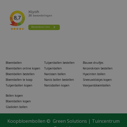
Bloembollen
Tulpenbollen bestellen
Blauwe druifjes
Bloembollen online kopen
Tulpenbollen
Keizerskroon bestellen
Bloembollen bestellen
Narcissen bollen
Hyacinten bollen
Bloembollen te koop
Narcis bollen bestellen
Sneeuwklokjes kopen
Tulpenbollen kopen
Narcisbollen kopen
Voorjaarsbloembollen
Bollen kopen
Bloembollen kopen
Gladiolen bollen
Koopbloembollen ©
Green Solutions
|
Tuincentrum