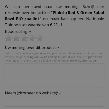
Wij zijn benieuwd naar uw mening! Schrijf een
recensie over het artikel
"Pluksla Red & Green Salad
Bowl BIO zaailint"
en maak kans op een Nationale
Tuinbon ter waarde van € 25,- !
Beoordeling:
*
Uw mening over dit product:
*
Let op: deze recensie gaat over het product en niet over ons tuincentrum,
de service of levering van uw bestelling. U kunt bijvoorbeeld in gaan op de
kwaliteit van het product, de look & feel en belangrijke eigenschappen.
Naam (zichtbaar op website):
*