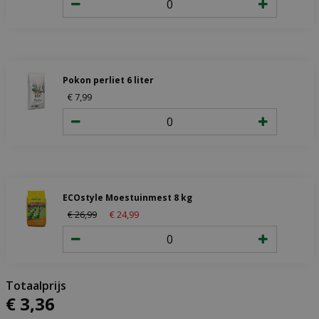
Pokon perliet 6 liter
€
7
,
99
ECOstyle Moestuinmest 8 kg
€
26
,
99
€
24
,
99
€
3
,
36