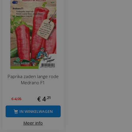
Paprika zaden lange rode
Medrano F1
€
4
,
21
€
4
,
95
IN WINKELWAGEN
Meer info