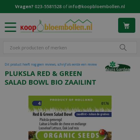
G
Vragen?
023-5581528
of
info@koopbloembollen.nl
a
n
a
a
r
c
o
n
t
Dit product heeft nog geen reviews, schrijf als eerste een review
e
PLUKSLA RED & GREEN
n
SALAD BOWL BIO ZAAILINT
t