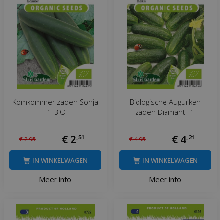
Komkommer zaden Sonja
Biologische Augurken
F1 BIO
zaden Diamant F1
€
2
,
51
€
4
,
21
€
2
,
95
€
4
,
95
IN WINKELWAGEN
IN WINKELWAGEN
Meer info
Meer info