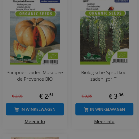
Pompoen zaden Musquee
Biologische Spruitkool
de Provence BIO
zaden Igor F1
€
2
,
51
€
3
,
36
€
2
,
95
€
3
,
95
IN WINKELWAGEN
IN WINKELWAGEN
Meer info
Meer info