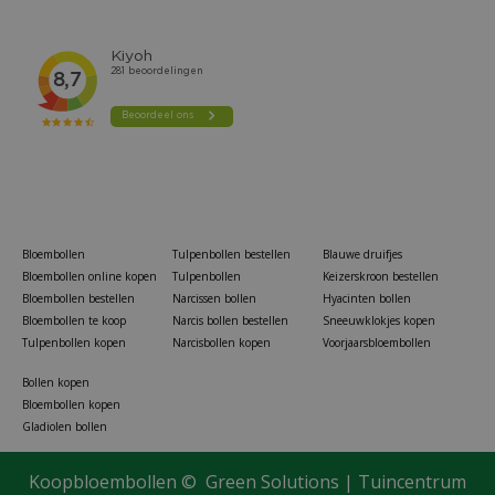
Bloembollen
Tulpenbollen bestellen
Blauwe druifjes
Bloembollen online kopen
Tulpenbollen
Keizerskroon bestellen
Bloembollen bestellen
Narcissen bollen
Hyacinten bollen
Bloembollen te koop
Narcis bollen bestellen
Sneeuwklokjes kopen
Tulpenbollen kopen
Narcisbollen kopen
Voorjaarsbloembollen
Bollen kopen
Bloembollen kopen
Gladiolen bollen
Pluksla Red & Green Salad Bowl BIO zaailint
Koopbloembollen ©
Green Solutions
|
Tuincentrum