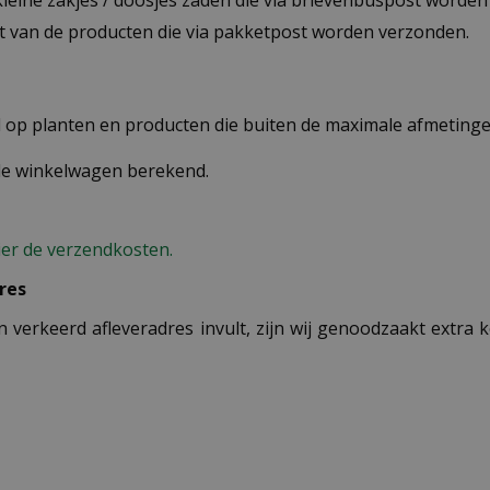
 kleine zakjes / doosjes zaden die via brievenbuspost worde
st van de producten die via pakketpost worden verzonden.
op planten en producten die buiten de maximale afmetingen
 de winkelwagen berekend.
ier de verzendkosten.
res
n verkeerd afleveradres invult, zijn wij genoodzaakt extra