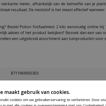
ierkante meter, afhankelijk van de behoefte van je plan
timaal resultaat. De meststof is het meest effectief wanneer
ding? Bestel Pokon Fosfaatmest 2 kilo eenvoudig online bi
oonlijk advies of het product bekijken? Bezoek dan een van 
vendien een uitgebreid assortiment aan tuinproducten voor e
8711969005303
7680678100
e maakt gebruik van cookies.
Pokon
ruikt cookies om uw gebruikerservaring te verbeteren. Door on
u in met alle cookies in overeenstemming met ons Cookiebeleid.
2 kg