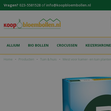
Ga
Vragen?
023-5581528
of
info@koopbloembollen.nl
naar
content
ALLIUM
BIO BOLLEN
CROCUSSEN
KEIZERSKRON
Home
Producten
Tuin & huis
Mest voor kamer- en tuin plante