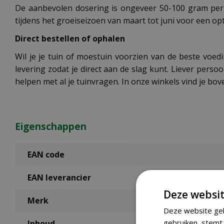
De aanbevolen dosering is ongeveer 50-100 gram per v
tijdens het groeiseizoen van maart tot juni voor een op
Direct bestellen of ophalen
Wil je je tuin of moestuin voorzien van de beste voe
levering zodat je direct aan de slag kunt. Liever pers
helpen met al je tuinvragen. In onze winkels vind je bo
Eigenschappen
EAN code
EAN leverancier
Deze websit
Merk
Deze website geb
gebruiken, stemt 
Inhoud