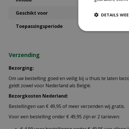
Geschikt voor
DETAILS WE
Toepassingsperiode
Verzending
Bezorging:
Om uw bestelling goed en veilig bij u thuis te laten b
geldt zowel voor Nederland als België.
Bezorgkosten Nederland:
Bestellingen van € 49,95 of meer verzenden wij gratis.
Voor een bestelling onder € 49,95 zijn er 2 tarieven: