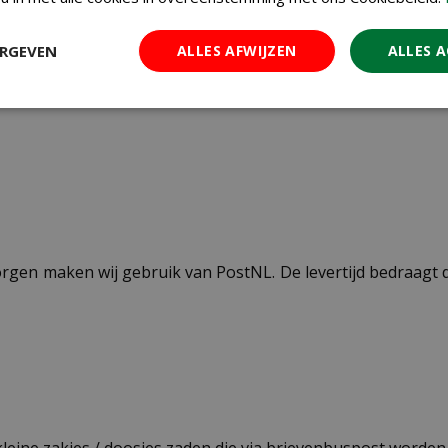
moestuin, siertuin
ERGEVEN
ALLES AFWIJZEN
ALLES 
maart t/m juni
ezorgen maken wij gebruik van PostNL. De levertijd bedraag