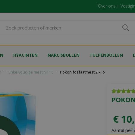
Over ons
Vestigi
EN
HYACINTEN
NARCISBOLLEN
TULPENBOLLEN
n
Enkelvoudige mest N P K
Pokon fosfaatmest 2 kilo
POKON
€
10
,
Aantal per 