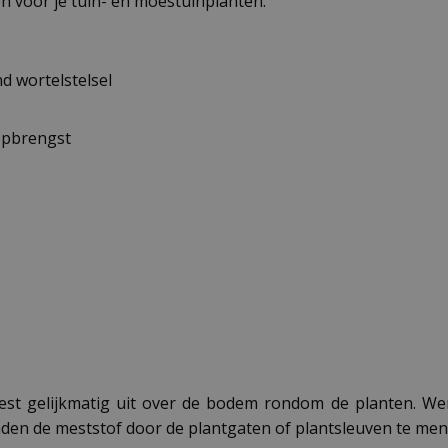
n voor je tuin- en moestuinplanten.
d wortelstelsel
opbrengst
est gelijkmatig uit over de bodem rondom de planten. Werk
aden de meststof door de plantgaten of plantsleuven te meng