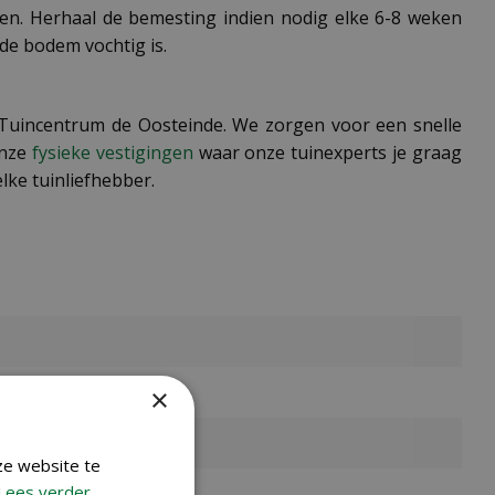
ten. Herhaal de bemesting indien nodig elke 6-8 weken
 de bodem vochtig is.
j Tuincentrum de Oosteinde. We zorgen voor een snelle
onze
fysieke vestigingen
waar onze tuinexperts je graag
lke tuinliefhebber.
×
ze website te
Lees verder