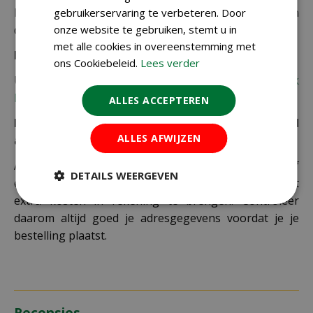
De juiste verzendkosten worden in de laatste stap van
gebruikerservaring te verbeteren. Door
de winkelwagen berekend.
onze website te gebruiken, stemt u in
met alle cookies in overeenstemming met
Bezorgkosten overige landen:
ons Cookiebeleid.
Lees verder
Uiteraard verzenden wij ook buiten Nederland,
bekijk
hier de verzendkosten.
ALLES ACCEPTEREN
Let op: extra kosten bij niet ophalen of verkeerd
ALLES AFWIJZEN
adres
Als je je pakket niet ophaalt bij een PostNL-punt of
DETAILS WEERGEVEN
een verkeerd afleveradres invult, zijn wij genoodzaakt
extra kosten in rekening te brengen. Controleer
daarom altijd goed je adresgegevens voordat je je
bestelling plaatst.
Recensies