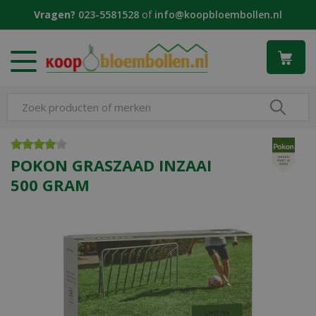
G
Vragen?
023-5581528
of
info@koopbloembollen.nl
a
n
a
a
r
c
o
n
t
e
POKON GRASZAAD INZAAI
n
500 GRAM
t