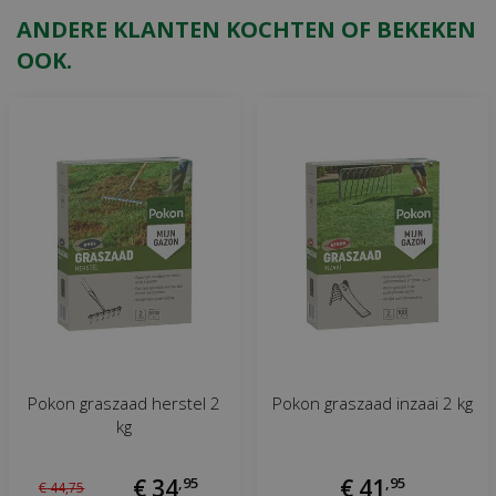
ANDERE KLANTEN KOCHTEN OF BEKEKEN
OOK.
Pokon graszaad herstel 2
Pokon graszaad inzaai 2 kg
kg
€
34
,
95
€
41
,
95
€
44
,
75