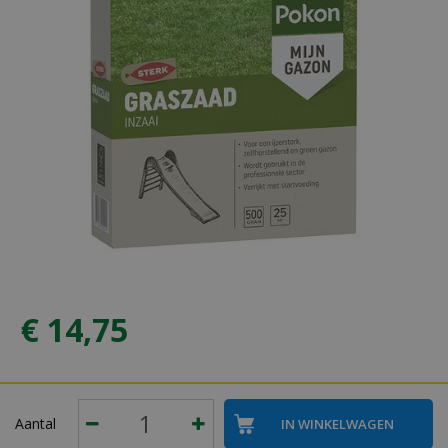
€
14
,
75
Aantal