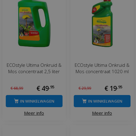
ECOstyle Ultima Onkruid &
ECOstyle Ultima Onkruid &
Mos concentraat 2,5 liter
Mos concentraat 1020 ml
€
49
,
95
€
19
,
95
€
68
,
99
€
29
,
99
IN WINKELWAGEN
IN WINKELWAGEN
Meer info
Meer info