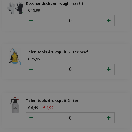
Kixx handschoen rough maat 8
€
18
,
99
Talen tools drukspuit 5 liter prof
€
25
,
95
Talen tools drukspuit 2 liter
€
6
,
49
€
4
,
99