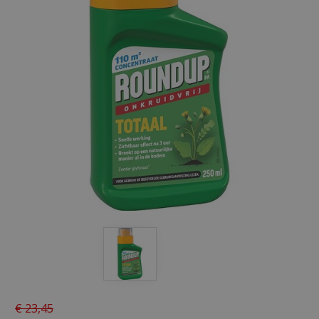
€
23
,
45