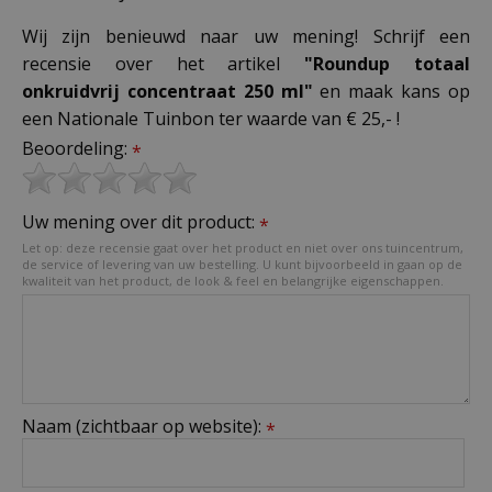
Wij zijn benieuwd naar uw mening! Schrijf een
recensie over het artikel
"Roundup totaal
onkruidvrij concentraat 250 ml"
en maak kans op
een Nationale Tuinbon ter waarde van € 25,- !
Beoordeling:
*
Uw mening over dit product:
*
Let op: deze recensie gaat over het product en niet over ons tuincentrum,
de service of levering van uw bestelling. U kunt bijvoorbeeld in gaan op de
kwaliteit van het product, de look & feel en belangrijke eigenschappen.
Naam (zichtbaar op website):
*