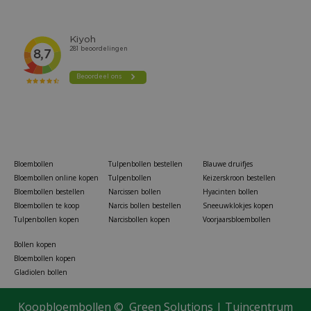
Bloembollen
Tulpenbollen bestellen
Blauwe druifjes
Bloembollen online kopen
Tulpenbollen
Keizerskroon bestellen
Bloembollen bestellen
Narcissen bollen
Hyacinten bollen
Bloembollen te koop
Narcis bollen bestellen
Sneeuwklokjes kopen
Tulpenbollen kopen
Narcisbollen kopen
Voorjaarsbloembollen
Bollen kopen
Bloembollen kopen
Gladiolen bollen
Koopbloembollen ©
Green Solutions
|
Tuincentrum
Roundup totaal onkruidvrij concentraat 250 ml