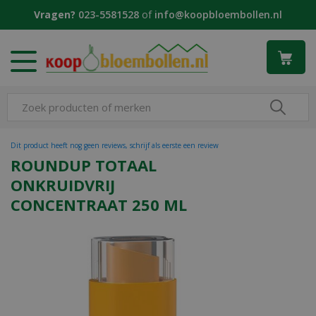
G
Vragen?
023-5581528
of
info@koopbloembollen.nl
a
n
a
a
r
c
o
n
t
Dit product heeft nog geen reviews, schrijf als eerste een review
e
ROUNDUP TOTAAL
n
ONKRUIDVRIJ
t
CONCENTRAAT 250 ML