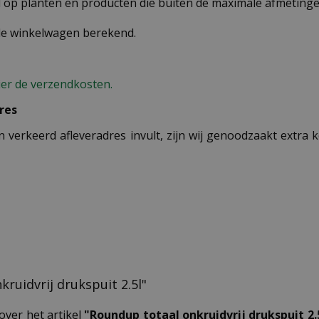
op planten en producten die buiten de maximale afmetingen
 de winkelwagen berekend.
ier de verzendkosten.
res
n verkeerd afleveradres invult, zijn wij genoodzaakt extra
kruidvrij drukspuit 2.5l"
over het artikel
"Roundup totaal onkruidvrij drukspuit 2.