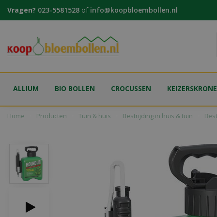
Ga
Vragen?
023-5581528
of
info@koopbloembollen.nl
naar
content
ALLIUM
BIO BOLLEN
CROCUSSEN
KEIZERSKRON
Home
Producten
Tuin & huis
Bestrijding in huis & tuin
Best