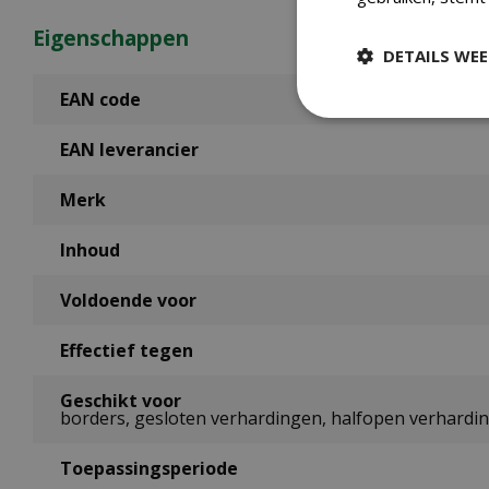
Eigenschappen
DETAILS WE
EAN code
EAN leverancier
Merk
Inhoud
Voldoende voor
Effectief tegen
Geschikt voor
borders, gesloten verhardingen, halfopen verhardi
Toepassingsperiode