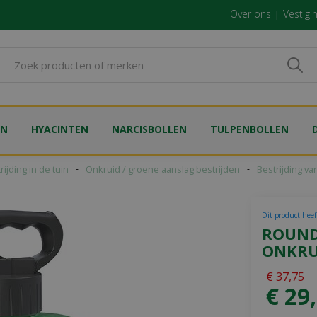
Over ons
Vestigi
EN
HYACINTEN
NARCISBOLLEN
TULPENBOLLEN
rijding in de tuin
Onkruid / groene aanslag bestrijden
Bestrijding va
Dit product heeft
ROUND
ONKRUI
€
37
,
75
€
29
,