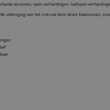
verharde terreinen, open verhardingen, halfopen verhardin
lle uitdroging van het onkruid door direct bladcontact, z
mengen
tief
tbaar