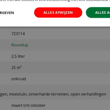
ERGEVEN
ALLES AFWIJZEN
ALLES 
8711969043466
723114
Roundup
2,5 liter
25 m²
onkruid
ngen, moestuin, onverharde terreinen, open verhardingen
maart t/m oktober