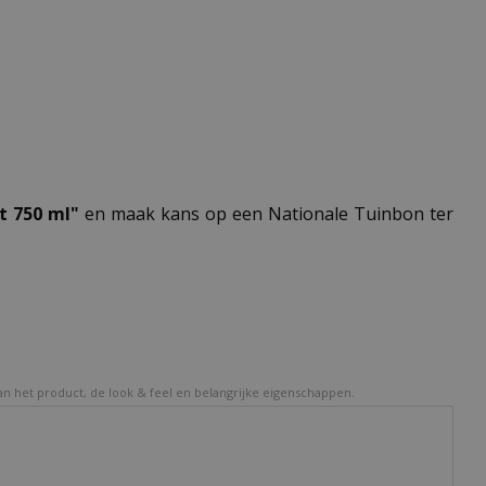
t 750 ml"
en maak kans op een Nationale Tuinbon ter
van het product, de look & feel en belangrijke eigenschappen.