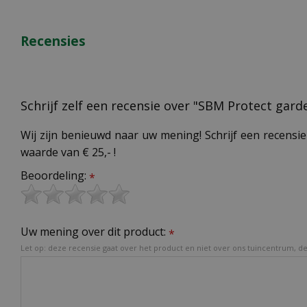
Recensies
Schrijf zelf een recensie over "SBM Protect gard
Wij zijn benieuwd naar uw mening! Schrijf een recensie
waarde van € 25,- !
Beoordeling:
*
Uw mening over dit product:
*
Let op: deze recensie gaat over het product en niet over ons tuincentrum, de 