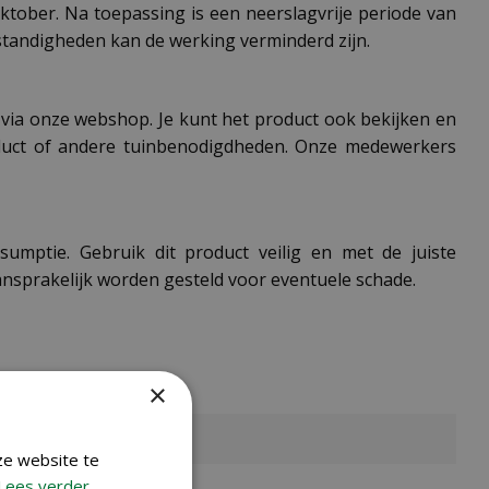
oktober. Na toepassing is een neerslagvrije periode van
standigheden kan de werking verminderd zijn.
t via onze webshop. Je kunt het product ook bekijken en
oduct of andere tuinbenodigdheden. Onze medewerkers
sumptie. Gebruik dit product veilig en met de juiste
ansprakelijk worden gesteld voor eventuele schade.
×
ze website te
Lees verder