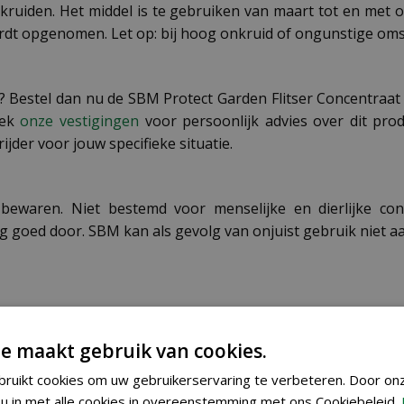
nkruiden. Het middel is te gebruiken van maart tot en met 
wordt opgenomen. Let op: bij hoog onkruid of ongunstige om
uin? Bestel dan nu de SBM Protect Garden Flitser Concentraa
oek
onze vestigingen
voor persoonlijk advies over dit pr
ijder voor jouw specifieke situatie.
 bewaren. Niet bestemd voor menselijke en dierlijke con
g goed door. SBM kan als gevolg van onjuist gebruik niet a
e maakt gebruik van cookies.
3664715048404
ruikt cookies om uw gebruikerservaring te verbeteren. Door on
u in met alle cookies in overeenstemming met ons Cookiebeleid.