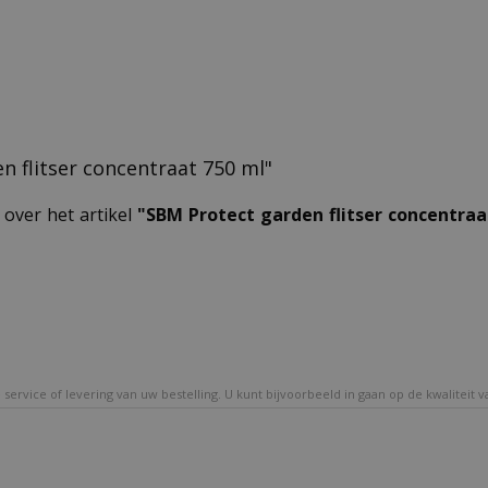
en flitser concentraat 750 ml"
 over het artikel
"SBM Protect garden flitser concentraa
service of levering van uw bestelling. U kunt bijvoorbeeld in gaan op de kwaliteit 