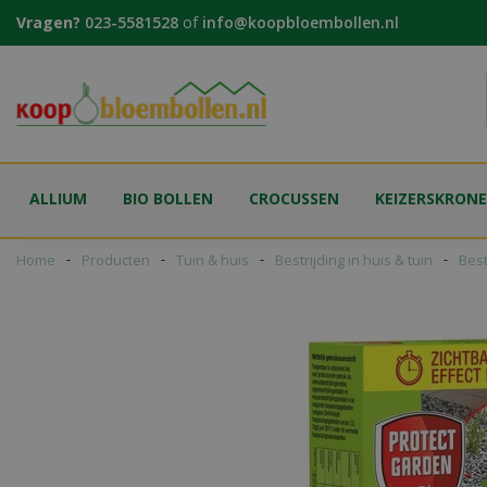
Ga
Vragen?
023-5581528
of
info@koopbloembollen.nl
naar
content
ALLIUM
BIO BOLLEN
CROCUSSEN
KEIZERSKRON
Home
Producten
Tuin & huis
Bestrijding in huis & tuin
Best