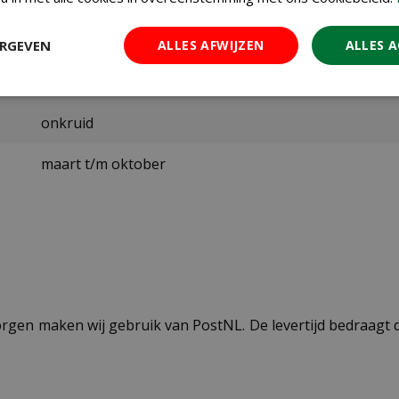
86601200
SBM Bayer
ERGEVEN
ALLES AFWIJZEN
ALLES 
750 ml
onkruid
maart t/m oktober
ezorgen maken wij gebruik van PostNL. De levertijd bedraag