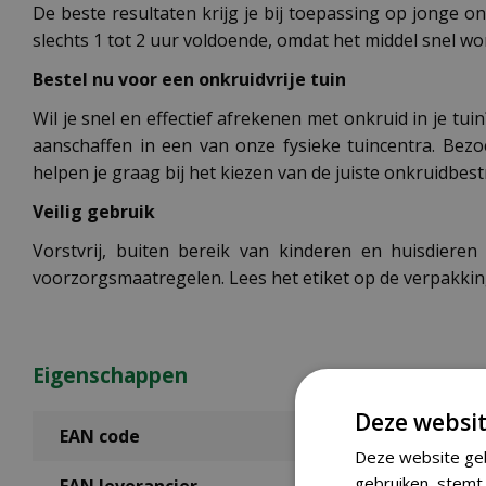
De beste resultaten krijg je bij toepassing op jonge o
slechts 1 tot 2 uur voldoende, omdat het middel snel 
Bestel nu voor een onkruidvrije tuin
Wil je snel en effectief afrekenen met onkruid in je t
aanschaffen in een van onze fysieke tuincentra. Bez
helpen je graag bij het kiezen van de juiste onkruidbestr
Veilig gebruik
Vorstvrij, buiten bereik van kinderen en huisdieren
voorzorgsmaatregelen. Lees het etiket op de verpakkin
Eigenschappen
Deze websit
EAN code
Deze website geb
gebruiken, stemt 