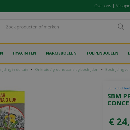
Over ons
Vestigi
EN
HYACINTEN
NARCISBOLLEN
TULPENBOLLEN
rijding in de tuin
Onkruid / groene aanslag bestrijden
Bestrijding va
Dit product heeft
SBM P
CONCE
€
24
,