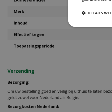
EAN leverancier
Merk
DETAILS WE
Inhoud
Effectief tegen
Toepassingsperiode
Verzending
Bezorging:
Om uw bestelling goed en veilig bij u thuis te laten b
geldt zowel voor Nederland als België.
Bezorgkosten Nederland: