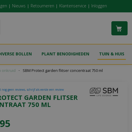
ngen
Nieuws
Retourneren
Klantenservice
Inloggen
DIVERSE BOLLEN
PLANT BENODIGHEDEN
TUIN & HUIS
n onkruid
SBM Protect garden flitser concentraat 750 ml
 nog geen reviews, schrijf als eerste een review
ROTECT GARDEN FLITSER
NTRAAT 750 ML
95