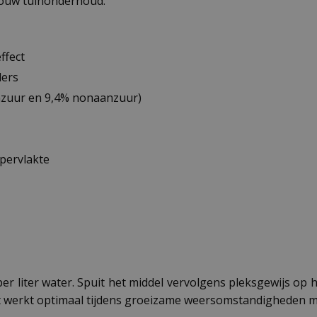
 jouw tuinonderhoud.
ffect
ders
anzuur en 9,4% nonaanzuur)
pervlakte
er liter water. Spuit het middel vervolgens pleksgewijs op he
raat werkt optimaal tijdens groeizame weersomstandigheden 