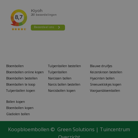
Bloembollen
Tulpenbollen bestellen
Blauwe druifjes
Bloembollen online kopen
Tulpenbollen
Keizerskroon bestellen
Bloembollen bestellen
Narcissen bollen
Hyacinten bollen
Bloembollen te koop
Narcis bollen bestellen
Sneeuwklokjes kopen
Tulpenbollen kopen
Narcisbollen kopen
Voorjaarsbloembollen
Bollen kopen
Bloembollen kopen
Gladiolen bollen
Koopbloembollen ©
Green Solutions
|
Tuincentrum
SBM Protect garden rosacur 50 ml
Overzicht