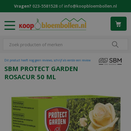
G
Vragen?
023-5581528
of
info@koopbloembollen.nl
a
n
a
a
r
c
o
n
t
Dit product heeft nog geen reviews, schrijf als eerste een review
e
SBM PROTECT GARDEN
n
ROSACUR 50 ML
t