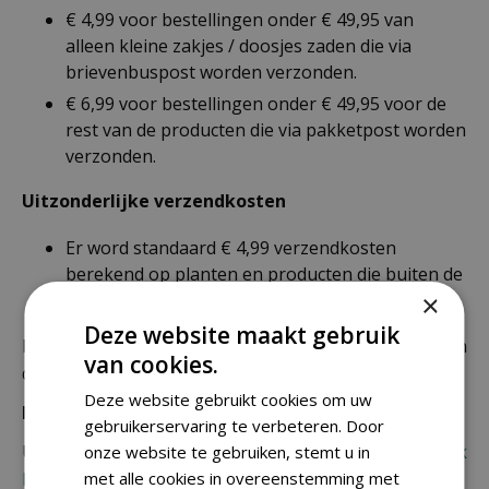
€ 4,99 voor bestellingen onder € 49,95 van
alleen kleine zakjes / doosjes zaden die via
brievenbuspost worden verzonden.
€ 6,99 voor bestellingen onder € 49,95 voor de
rest van de producten die via pakketpost worden
verzonden.
Uitzonderlijke verzendkosten
Er word standaard € 4,99 verzendkosten
berekend op planten en producten die buiten de
×
maximale afmetingen vallen.
Deze website maakt gebruik
De juiste verzendkosten worden in de laatste stap van
van cookies.
de winkelwagen berekend.
Deze website gebruikt cookies om uw
Bezorgkosten overige landen:
gebruikerservaring te verbeteren. Door
Uiteraard verzenden wij ook buiten Nederland,
bekijk
onze website te gebruiken, stemt u in
met alle cookies in overeenstemming met
hier de verzendkosten.