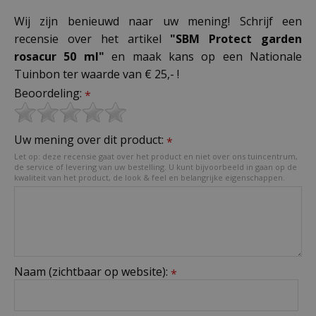
Wij zijn benieuwd naar uw mening! Schrijf een
recensie over het artikel
"SBM Protect garden
rosacur 50 ml"
en maak kans op een Nationale
Tuinbon ter waarde van € 25,- !
Beoordeling:
*
Uw mening over dit product:
*
Let op: deze recensie gaat over het product en niet over ons tuincentrum,
de service of levering van uw bestelling. U kunt bijvoorbeeld in gaan op de
kwaliteit van het product, de look & feel en belangrijke eigenschappen.
Naam (zichtbaar op website):
*