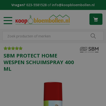
G
Vragen?
023-5581528
of
info@koopbloembollen.nl
a
n
a
a
r
c
o
n
t
e
SBM PROTECT HOME
n
WESPEN SCHUIMSPRAY 400
t
ML